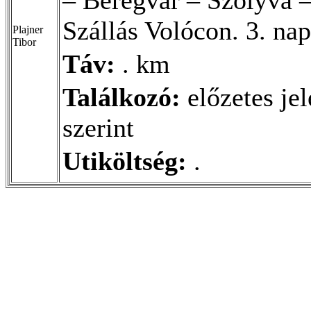
Szállás Volócon. 3. na
Plajner
Tibor
Táv:
. km
Találkozó:
előzetes je
szerint
Utiköltség:
.