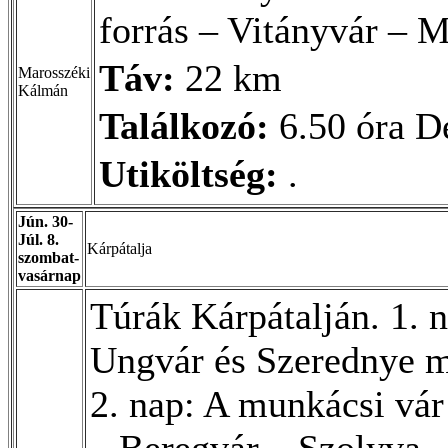
forrás – Vitányvár – M
Táv:
22 km
Marosszéki
Kálmán
Találkozó:
6.50 óra Dé
Utiköltség:
.
Jún. 30-
Júl. 8.
Kárpátalja
szombat-
vasárnap
Túrák Kárpátalján. 1. 
Ungvár és Szerednye m
2. nap: A munkácsi vár
– Beregvár – Szolyva –