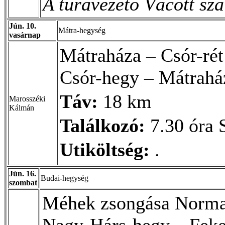
A túravezető Vácott szál
Jún. 10.
Mátra-hegység
vasárnap
Mátraháza – Csór-rét
Csór-hegy – Mátrahá
Táv:
18 km
Marosszéki
Kálmán
Találkozó:
7.30 óra 
Utiköltség:
.
Jún. 16.
Budai-hegység
szombat
Méhek zsongása Normaf
Nagy-Hárs-hegy – Feket