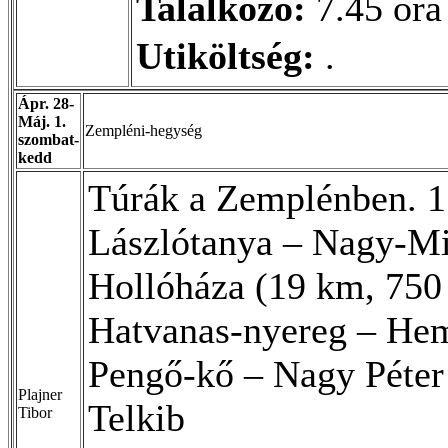
Találkozó:
7.45 óra
Utiköltség:
.
Ápr. 28-
Máj. 1.
Zempléni-hegység
szombat-
kedd
Túrák a Zemplénben. 1
Lászlótanya – Nagy-Mil
Hollóháza (19 km, 750 
Hatvanas-nyereg – Hem
Pengő-kő – Nagy Péter 
Plajner
Telkib
Tibor