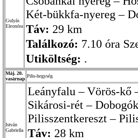
Csobánkai nyereg – Ho
Két-bükkfa-nyereg – 
Gulyás
Táv:
29 km
Eleonóra
Találkozó:
7.10 óra Sze
Utiköltség:
.
Máj. 20.
Pilis-hegység
vasárnap
Leányfalu – Vörös-kő – 
Sikárosi-rét – Dobogó
Pilisszentkereszt – Pil
István
Táv:
28 km
Gabriella