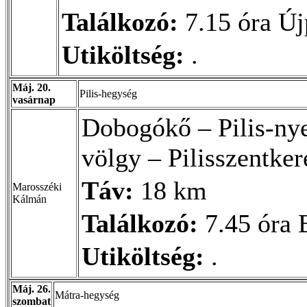
Találkozó:
7.15 óra Ú
Utiköltség:
.
Máj. 20.
Pilis-hegység
vasárnap
Dobogókő – Pilis-nye
völgy – Pilisszentker
Táv:
18 km
Marosszéki
Kálmán
Találkozó:
7.45 óra 
Utiköltség:
.
Máj. 26.
Mátra-hegység
szombat