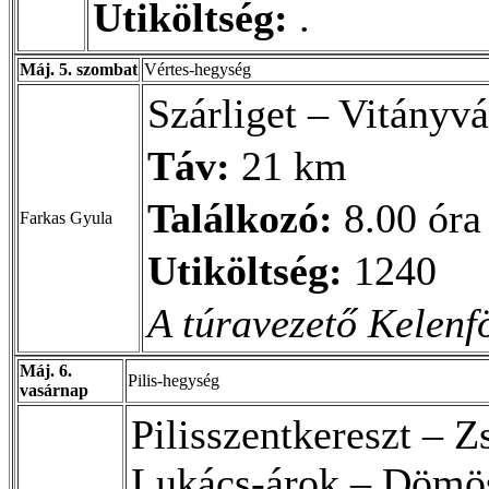
Utiköltség:
.
Máj. 5. szombat
Vértes-hegység
Szárliget – Vitányv
Táv:
21 km
Találkozó:
8.00 óra 
Farkas Gyula
Utiköltség:
1240
A túravezető Kelenf
Máj. 6.
Pilis-hegység
vasárnap
Pilisszentkereszt – 
Lukács-árok – Dömö