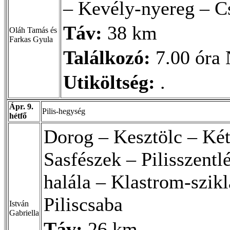
– Kevély-nyereg – C
Táv:
38 km
Oláh Tamás és
Farkas Gyula
Találkozó:
7.00 óra 
Utiköltség:
.
Ápr. 9.
Pilis-hegység
hétfő
Dorog – Kesztölc – Két
Sasfészek – Pilisszentl
halála – Klastrom-szikl
Piliscsaba
István
Gabriella
Táv:
26 km