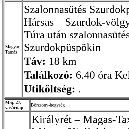
Szalonnasütés Szurdok
Hársas – Szurdok-völg
Túra után szalonnasütés
Szurdokpüspökin
Magyar
Tamás
Táv:
18 km
Találkozó:
6.40 óra Kel
Utiköltség:
.
Máj. 27.
Börzsöny-hegység
vasárnap
Királyrét – Magas-Ta