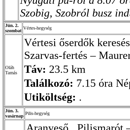
Szobig, Szobról busz ind
Jún. 2.
Vértes-hegység
szombat
Vértesi őserdők keresé
Szarvas-fertés – Maur
Táv:
23.5 km
Oláh
Tamás
Találkozó:
7.15 óra Nép
Utiköltség:
.
Jún. 3.
Pilis-hegység
vasárnap
Aranyeső.. Pilismarót 