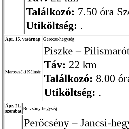
Találkozó:
7.50 óra Sze
Utiköltség:
.
Ápr. 15. vasárnap
Gerecse-hegység
Piszke – Pilismaró
Táv:
22 km
Marosszéki Kálmán
Találkozó:
8.00 ór
Utiköltség:
.
Ápr. 21.
Börzsöny-hegység
szombat
Perőcsény – Jancsi-he