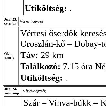
Utiköltség:
.
Jún. 23.
Vértes-hegység
szombat
Vértesi őserdők keresé
Oroszlán-kő – Dobay-t
Táv:
29 km
Oláh
Tamás
Találkozó:
7.15 óra Nép
Utiköltség:
.
Jún. 24.
Vértes-hegység
vasárnap
Szár – Vinya-bükk – K