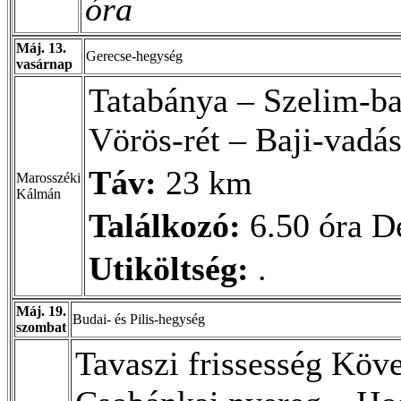
óra
Máj. 13.
Gerecse-hegység
vasárnap
Tatabánya – Szelim-ba
Vörös-rét – Baji-vadá
Táv:
23 km
Marosszéki
Kálmán
Találkozó:
6.50 óra Dé
Utiköltség:
.
Máj. 19.
Budai- és Pilis-hegység
szombat
Tavaszi frissesség Köv