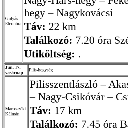
hegy – Nagykovácsi
Gulyás
Táv:
22 km
Eleonóra
Találkozó:
7.20 óra Sz
Utiköltség:
.
Jún. 17.
Pilis-hegység
vasárnap
Pilisszentlászló – Ak
– Nagy-Csikóvár – Csi
Táv:
17 km
Marosszéki
Kálmán
Találkozó:
7.45 óra B