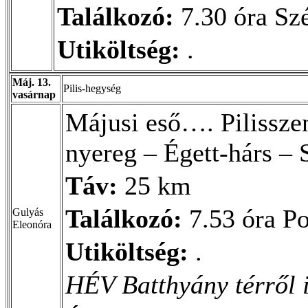
Találkozó:
7.30 óra Szé
Utiköltség:
.
Máj. 13.
Pilis-hegység
vasárnap
Májusi eső…. Pilissze
nyereg – Égett-hárs – 
Táv:
25 km
Találkozó:
7.53 óra P
Gulyás
Eleonóra
Utiköltség:
.
HÉV Batthyány térről 