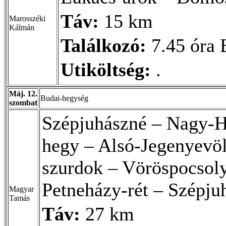
Táv:
15 km
Marosszéki
Kálmán
Találkozó:
7.45 óra 
Utiköltség:
.
Máj. 12.
Budai-hegység
szombat
Szépjuhászné – Nagy-H
hegy – Alsó-Jegenyevö
szurdok – Vöröspocsoly
Petneházy-rét – Szépju
Magyar
Tamás
Táv:
27 km