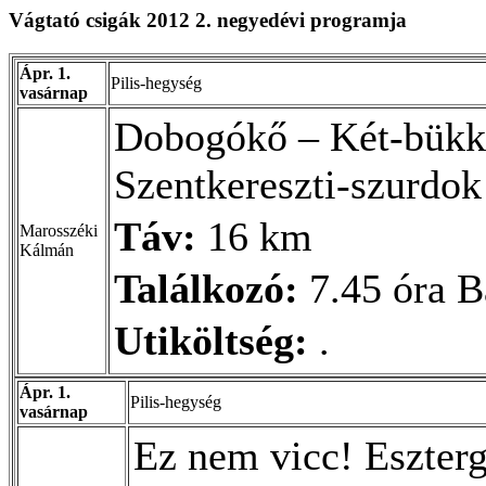
Vágtató csigák 2012 2. negyedévi programja
Ápr. 1.
Pilis-hegység
vasárnap
Dobogókő – Két-bükkfa
Szentkereszti-szurdo
Táv:
16 km
Marosszéki
Kálmán
Találkozó:
7.45 óra B
Utiköltség:
.
Ápr. 1.
Pilis-hegység
vasárnap
Ez nem vicc! Esztergo