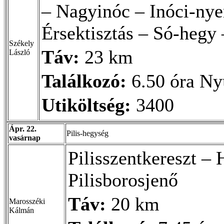
– Nagyinóc – Inóci-nye
Érsektisztás – Só-hegy
Székely
Táv:
23 km
László
Találkozó:
6.50 óra Nyu
Utiköltség:
3400
Ápr. 22.
Pilis-hegység
vasárnap
Pilisszentkereszt –
Pilisborosjenő
Táv:
20 km
Marosszéki
Kálmán