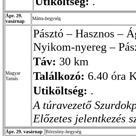
Utiköltség:
.
Ápr. 29.
Mátra-hegység
vasárnap
Pásztó – Hasznos – Á
Nyikom-nyereg – Pás
Táv:
30 km
Találkozó:
6.40 óra K
Magyar
Tamás
Utiköltség:
.
A túravezető Szurdokp
Előzetes jelentkezés 
Ápr. 29. vasárnap
Börzsöny-hegység