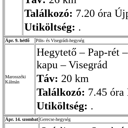
Találkozó:
7.20 óra Új
Utiköltség:
.
Ápr. 9. hétfő
Pilis- és Visegrádi-hegység
Hegytető – Pap-rét –
kapu – Visegrád
Táv:
20 km
Marosszéki
Kálmán
Találkozó:
7.45 óra 
Utiköltség:
.
Ápr. 14. szombat
Gerecse-hegység