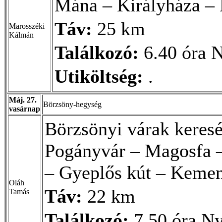
Mána – Királyháza – 
Táv:
25 km
Marosszéki
Kálmán
Találkozó:
6.40 óra N
Utiköltség:
.
Máj. 27.
Börzsöny-hegység
vasárnap
Börzsönyi várak keres
Pogányvár – Magosfa –
– Gyeplős kút – Keme
Oláh
Táv:
22 km
Tamás
Találkozó:
7.50 óra Ny