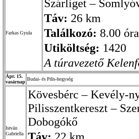
Szárliget – Somlyó
Táv:
26 km
Találkozó:
8.00 óra
Farkas Gyula
Utiköltség:
1420
A túravezető Kelenf
Ápr. 15.
Budai- és Pilis-hegység
vasárnap
Kövesbérc – Kevély-ny
Pilisszentkereszt – Sz
Dobogókő
István
Táv:
22 km
Gabriella