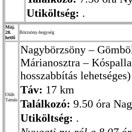
Utiköltség:
.
Máj.
28.
Börzsöny-hegység
hétfő
Nagybörzsöny – Gömböl
Márianosztra – Kóspalla
hosszabbítás lehetséges)
Táv:
17 km
Oláh
Tamás
Találkozó:
9.50 óra Na
Utiköltség:
.
Nyugati pu-ról a 8.07 ór