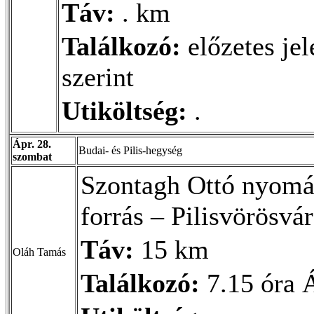
Táv:
. km
Találkozó:
előzetes je
szerint
Utiköltség:
.
Ápr. 28.
Budai- és Pilis-hegység
szombat
Szontagh Ottó nyomáb
forrás – Pilisvörösvár
Táv:
15 km
Oláh Tamás
Találkozó:
7.15 óra Á