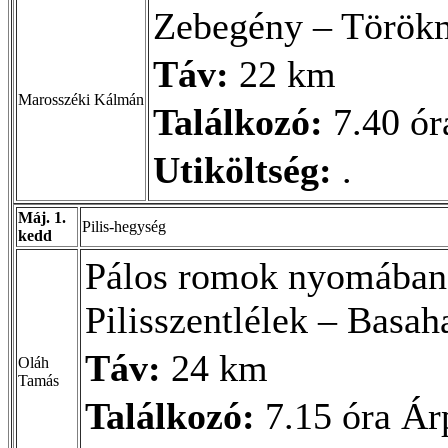
Zebegény – Törökm
Táv:
22 km
Marosszéki Kálmán
Találkozó:
7.40 ór
Utiköltség:
.
Máj. 1.
Pilis-hegység
kedd
Pálos romok nyomában 
Pilisszentlélek – Basah
Táv:
24 km
Oláh
Tamás
Találkozó:
7.15 óra Árp