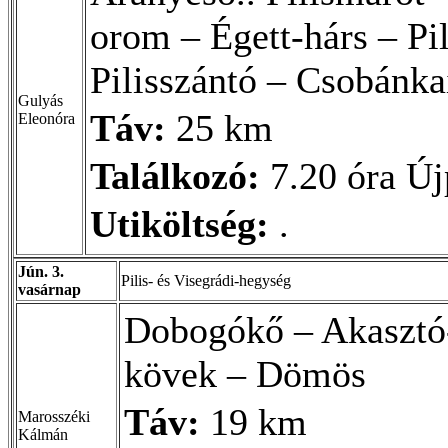
orom – Égett-hárs – Pi
Pilisszántó – Csobánka
Gulyás
Táv:
25 km
Eleonóra
Találkozó:
7.20 óra Ú
Utiköltség:
.
Jún. 3.
Pilis- és Visegrádi-hegység
vasárnap
Dobogókő – Akasztó-
kövek – Dömös
Táv:
19 km
Marosszéki
Kálmán