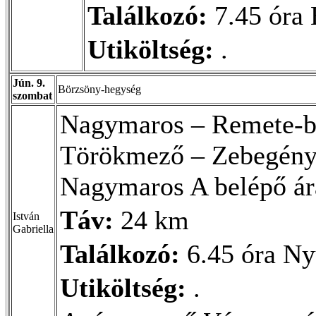
Találkozó:
7.45 óra 
Utiköltség:
.
Jún. 9.
Börzsöny-hegység
szombat
Nagymaros – Remete-b
Törökmező – Zebegény,
Nagymaros A belépő ár
Táv:
24 km
István
Gabriella
Találkozó:
6.45 óra Ny
Utiköltség:
.