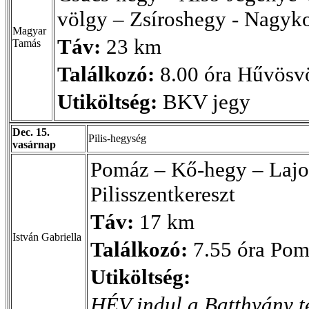
völgy – Zsíroshegy - Nagyk
Magyar
Táv:
23 km
Tamás
Találkozó:
8.00 óra Hűvösv
Utiköltség:
BKV jegy
Dec. 15.
Pilis-hegység
vasárnap
Pomáz – Kő-hegy – Lajos
Pilisszentkereszt
Táv:
17 km
István Gabriella
Találkozó:
7.55 óra Pom
Utiköltség:
HÉV indul a Batthyány té