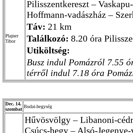
Pilisszentkereszt – Vaskapu-
Hoffmann-vadászház – Szer
Táv:
21 km
Plajner
Találkozó:
8.20 óra Pilissze
Tibor
Utiköltség:
Busz indul Pomázról 7.55 ó
térről indul 7.18 óra Pomáz
Dec. 14.
Budai-hegység
szombat
Hűvösvölgy – Libanoni-cédru
Csúcs-hegy – Alsó-Jegenye-