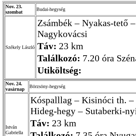
Nov. 23.
Budai-hegység
szombat
Zsámbék – Nyakas-tető –
Nagykovácsi
Táv:
23 km
Székely László
Találkozó:
7.20 óra Széna
Utiköltség:
Nov. 24.
Börzsöny-hegység
vasárnap
Kóspalllag – Kisinóci th. –
Hideg-hegy – Sutaberki-nyi
Táv:
23 km
István
Gabriella
Találkozó:
7.35 óra Nyugat