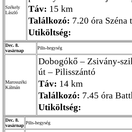
Táv:
15 km
Székely
László
Találkozó:
7.20 óra Széna t
Utiköltség:
Dec. 8.
Pilis-hegység
vasárnap
Dobogókő – Zsivány-szi
út – Pilisszántó
Táv:
14 km
Marosszéki
Kálmán
Találkozó:
7.45 óra Batt
Utiköltség:
Dec. 8.
Pilis-hegység
vasárnap