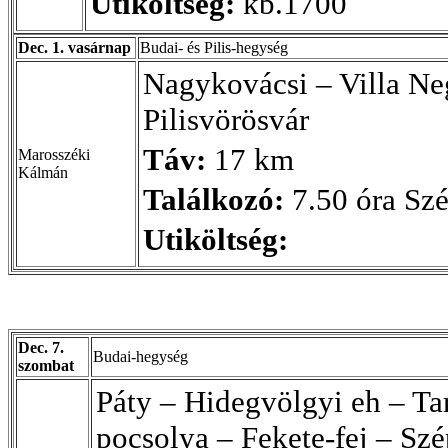
Utiköltség:
kb.1700
Dec. 1. vasárnap
Budai- és Pilis-hegység
Nagykovácsi – Villa Ne
Pilisvörösvár
Táv:
17 km
Marosszéki
Kálmán
Találkozó:
7.50 óra Szé
Utiköltség:
Dec. 7.
Budai-hegység
szombat
Páty – Hidegvölgyi eh – T
pocsolya – Fekete-fej – Sz