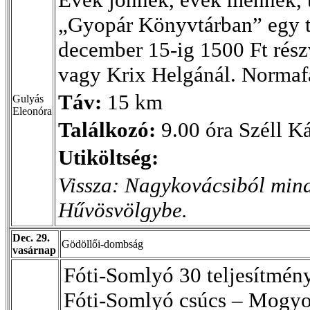
„Gyopár Könyvtárban” egy tál
december 15-ig 1500 Ft részv
vagy Krix Helgánál. Normaf
Táv:
15 km
Gulyás
Eleonóra
Találkozó:
9.00 óra Széll Ká
Utiköltség:
Vissza: Nagykovácsiból mind
Hűvösvölgybe.
Dec. 29.
Gödöllői-dombság
vasárnap
Fóti-Somlyó 30 teljesítmény
Fóti-Somlyó csúcs – Mogyor