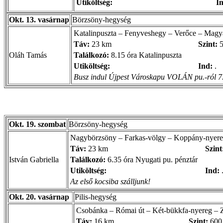
Utiköltség:
I
Okt. 13. vasárnap
Börzsöny-hegység
Katalinpuszta – Fenyveshegy – Verőce – Magya
Táv:
23 km
Szint:
5
Oláh Tamás
Találkozó:
8.15 óra Katalinpuszta
Utiköltség:
Ind:
.
Busz indul Újpest Városkapu VOLÁN pu.-ról 7.
Okt. 19. szombat
Börzsöny-hegység
Nagybörzsöny – Farkas-völgy – Koppány-nyereg 
Táv:
23 km
Szint
István Gabriella
Találkozó:
6.35 óra Nyugati pu. pénztár
Utiköltség:
Ind:
Az első kocsiba szálljunk!
Okt. 20. vasárnap
Pilis-hegység
Csobánka – Római út – Két-bükkfa-nyereg – 
Táv:
16 km
Szint:
600