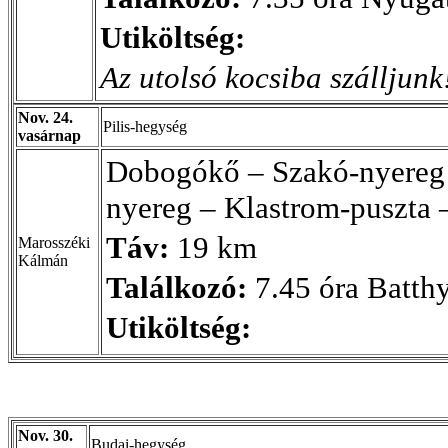
Utiköltség:
Az utolsó kocsiba szálljunk
Nov. 24.
Pilis-hegység
vasárnap
Dobogókő – Szakó-nyereg 
nyereg – Klastrom-puszta –
Táv:
19 km
Marosszéki
Kálmán
Találkozó:
7.45 óra Batth
Utiköltség:
Nov. 30.
Budai-hegység