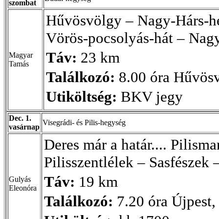
szombat
Hűvösvölgy – Nagy-Hárs-he
Vörös-pocsolyás-hát – Nag
Táv:
23 km
Magyar
Tamás
Találkozó:
8.00 óra Hűvös
Utiköltség:
BKV jegy
Dec. 1.
Visegrádi- és Pilis-hegység
vasárnap
Deres már a határ.... Pilism
Pilisszentlélek – Sasfészek
Táv:
19 km
Gulyás
Eleonóra
Találkozó:
7.20 óra Újpest