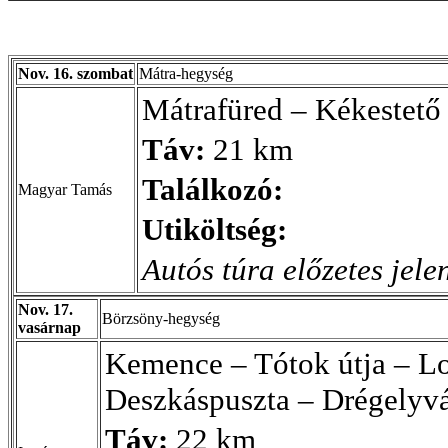
Nov. 16. szombat
Mátra-hegység
Mátrafüred – Kékestető
Táv:
21 km
Találkozó:
Magyar Tamás
Utiköltség:
Autós túra előzetes jele
Nov. 17.
Börzsöny-hegység
vasárnap
Kemence – Tótok útja – Lo
Deszkáspuszta – Drégelyvá
Táv:
22 km