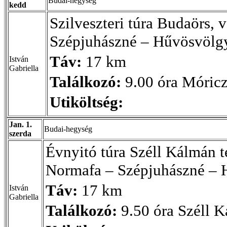
Budai-hegység
kedd
Szilveszteri túra Budaörs,
Szépjuhászné – Hűvösvölg
Táv:
17 km
István
Gabriella
Találkozó:
9.00 óra Móricz
Utiköltség:
Jan. 1.
Budai-hegység
szerda
Évnyitó túra Széll Kálmán 
Normafa – Szépjuhászné – 
Táv:
17 km
István
Gabriella
Találkozó:
9.50 óra Széll K