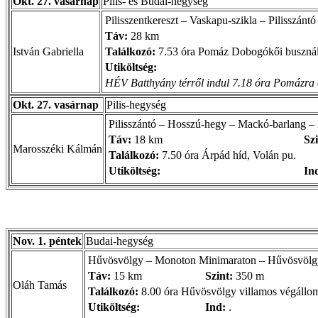
Okt. 27. vasárnap
Pilis- és Budai-hegység
Pilisszentkereszt – Vaskapu-szikla – Pilisszánt
Táv:
28 km
István Gabriella
Találkozó:
7.53 óra Pomáz Dobogókői buszná
Utiköltség:
HÉV Batthyány térről indul 7.18 óra Pomázra é
Okt. 27. vasárnap
Pilis-hegység
Pilisszántó – Hosszú-hegy – Mackó-barlang –
Táv:
18 km
Szi
Marosszéki Kálmán
Találkozó:
7.50 óra Árpád híd, Volán pu.
Utiköltség:
In
Nov. 1. péntek
Budai-hegység
Hűvösvölgy – Monoton Minimaraton – Hűvösvölg
Táv:
15 km
Szint:
350 m
Oláh Tamás
Találkozó:
8.00 óra Hűvösvölgy villamos végállo
Utiköltség:
Ind:
.