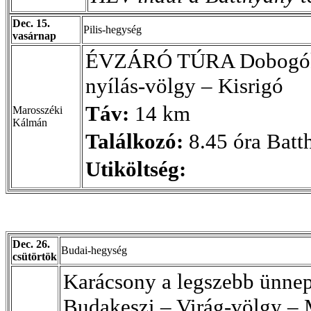
Dec. 15.
Pilis-hegység
vasárnap
ÉVZÁRÓ TÚRA Dobogókő –
nyílás-völgy – Kisrigó
Táv:
14 km
Marosszéki
Kálmán
Találkozó:
8.45 óra Batt
Utiköltség:
Dec. 26.
Budai-hegység
csütörtök
Karácsony a legszebb ünne
Budakeszi – Virág-völgy –