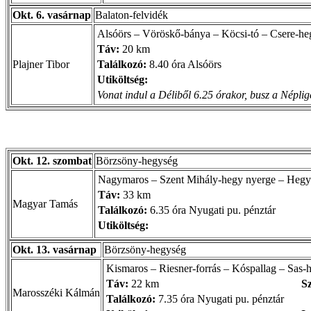
Okt. 6. vasárnap
Balaton-felvidék
Alsóörs – Vöröskő-bánya – Köcsi-tó – Csere-heg
Táv:
20 km
Plajner Tibor
Találkozó:
8.40 óra Alsóörs
Utiköltség:
Vonat indul a Déliből 6.25 órakor, busz a Néplig
Okt. 12. szombat
Börzsöny-hegység
Nagymaros – Szent Mihály-hegy nyerge – Hegy
Táv:
33 km
Magyar Tamás
Találkozó:
6.35 óra Nyugati pu. pénztár
Utiköltség:
Okt. 13. vasárnap
Börzsöny-hegység
Kismaros – Riesner-forrás – Kóspallag – Sas
Táv:
22 km
Sz
Marosszéki Kálmán
Találkozó:
7.35 óra Nyugati pu. pénztár