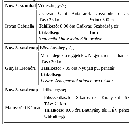
Nov. 2. szombat
Vértes-hegység
Csákvár – Gánt – Antal-árok – Géza-pihenő – C
Táv:
23 km
Szint:
500 m
István Gabriella
Találkozó:
8.00 óra Csákvár, Szabadság tér
Utiköltség:
Ind:
.
Népligetből busz indul 6.50 órakor.
Nov. 3. vasárnap
Börzsöny-hegység
Már hidegek a reggelek... Nagymaros – Juliánu
Táv:
20 km
Gulyás Eleonóra
Találkozó:
7.35 óra Nyugati pu. pénztár
Utiköltség:
Vissza: Zebegényből minden óra 04-kor.
Nov. 3. vasárnap
Pilis-hegység
Pilisszentlászló – Sikárosi-rét – Király-kút –
Táv:
21 km
Marosszéki Kálmán
Találkozó:
8.05 óra Batthyány tér, HÉV pénzt
Utiköltség: