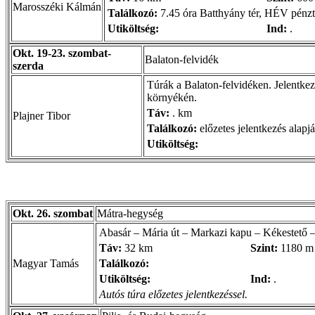
Marosszéki Kálmán
Találkozó:
7.45 óra Batthyány tér, HÉV pénzt
Utiköltség:
Ind:
.
Okt. 19-23. szombat-
Balaton-felvidék
szerda
Túrák a Balaton-felvidéken. Jelentkez
környékén.
Táv:
. km
Plajner Tibor
Találkozó:
előzetes jelentkezés alapj
Utiköltség:
Okt. 26. szombat
Mátra-hegység
Abasár – Mária út – Markazi kapu – Kékestető 
Táv:
32 km
Szint:
1180 m
Magyar Tamás
Találkozó:
Utiköltség:
Ind:
.
Autós túra előzetes jelentkezéssel.