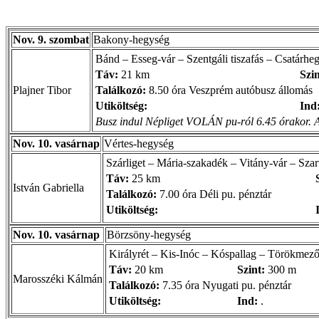
Nov. 9. szombat
Bakony-hegység
Bánd – Esseg-vár – Szentgáli tiszafás – Csatárhe
Táv:
21 km
Szin
Plajner Tibor
Találkozó:
8.50 óra Veszprém autóbusz állomás
Utiköltség:
Ind
Busz indul Népliget VOLÁN pu-ról 6.45 órakor. Aki
Nov. 10. vasárnap
Vértes-hegység
Szárliget – Mária-szakadék – Vitány-vár – Sza
Táv:
25 km
István Gabriella
Találkozó:
7.00 óra Déli pu. pénztár
Utiköltség:
Nov. 10. vasárnap
Börzsöny-hegység
Királyrét – Kis-Inóc – Kóspallag – Törökmez
Táv:
20 km
Szint:
300 m
Marosszéki Kálmán
Találkozó:
7.35 óra Nyugati pu. pénztár
Utiköltség:
Ind:
.