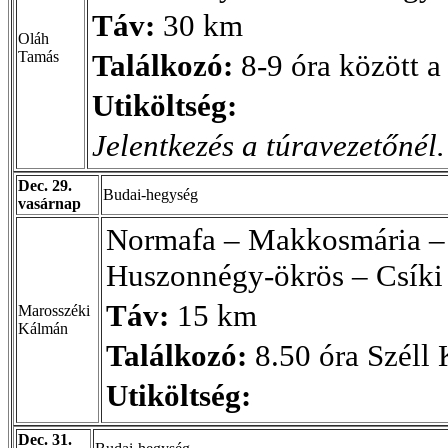
Táv:
30 km
Oláh
Tamás
Találkozó:
8-9 óra között a
Utiköltség:
Jelentkezés a túravezetőnél.
Dec. 29.
Budai-hegység
vasárnap
Normafa – Makkosmária – 
Huszonnégy-ökrös – Csíki
Táv:
15 km
Marosszéki
Kálmán
Találkozó:
8.50 óra Széll 
Utiköltség:
Dec. 31.