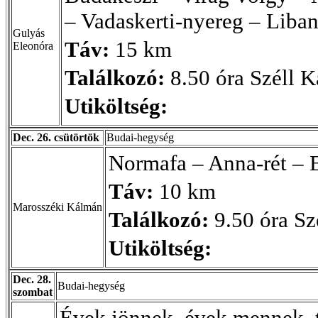
– Vadaskerti-nyereg – Liba
Gulyás
Táv:
15 km
Eleonóra
Találkozó:
8.50 óra Széll Ká
Utiköltség:
Dec. 26. csütörtök
Budai-hegység
Normafa – Anna-rét – E
Táv:
10 km
Marosszéki Kálmán
Találkozó:
9.50 óra Sz
Utiköltség:
Dec. 28.
Budai-hegység
szombat
Évek jönnek, évek mennek, t