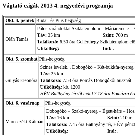
Vágtató csigák 2013 4. negyedévi programja
Okt. 4. péntek
Budai- és Pilis-hegység
Pálos zarándoklat Sziklatemplom – Máriaremete –
Táv:
35 km
Szint:
700 m
Oláh Tamás
Találkozó:
6.50 óra Gellérthegy Sziklatemplom elő
Utiköltség:
Ind:
.
Okt. 5. szombat
Pilis-hegység
Színes levelek... Dobogókő – Két-bükkfa-nyereg – 
Táv:
25 km
Gulyás Eleonóra
Találkozó:
7.53 óra Pomáz Dobogókői busznál
Utiköltség:
kb. 1200
HÉV Batthyány térről indul 7.18 óra Pomázra érk
Okt. 6. vasárnap
Pilis-hegység
Dobogókő – Szakó-nyereg – Égett-hárs – Hos
Táv:
16 km
Szint:
210 m
Marosszéki Kálmán
Találkozó:
7.45 óra Batthyány tér, HÉV pénzt
Utiköltség:
Ind:
.