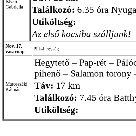
István
Gabriella
Találkozó:
6.35 óra Nyugat
Utiköltség:
Az első kocsiba szálljunk!
Nov. 17.
Pilis-hegység
vasárnap
Hegytető – Pap-rét – Páló
pihenő – Salamon torony 
Táv:
17 km
Marosszéki
Kálmán
Találkozó:
7.45 óra Batth
Utiköltség: