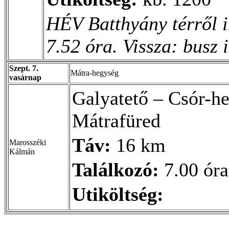
HÉV Batthyány térről i
7.52 óra. Vissza: busz 
Szept. 7.
Mátra-hegység
vasárnap
Galyatető – Csór-h
Mátrafüred
Táv:
16 km
Marosszéki
Kálmán
Találkozó:
7.00 óra
Utiköltség: