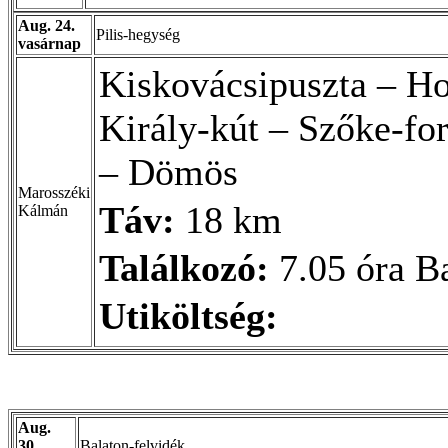
Aug. 24.
Pilis-hegység
vasárnap
Kiskovácsipuszta – Ho
Király-kút – Szőke-fo
– Dömös
Marosszéki
Táv:
18 km
Kálmán
Találkozó:
7.05 óra B
Utiköltség:
Aug.
30.
Balaton-felvidék