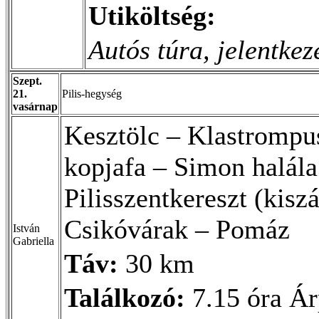
Utiköltség:
Autós túra, jelentkez
Szept.
21.
Pilis-hegység
vasárnap
Kesztölc – Klastrompus
kopjafa – Simon halál
Pilisszentkereszt (kisz
Csikóvárak – Pomáz
István
Gabriella
Táv:
30 km
Találkozó:
7.15 óra Ár