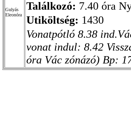
Találkozó:
7.40 óra Ny
Gulyás
Eleonóra
Utiköltség:
1430
Vonatpótló 8.38 ind.Vá
vonat indul: 8.42 Viss
óra Vác zónázó) Bp: 1