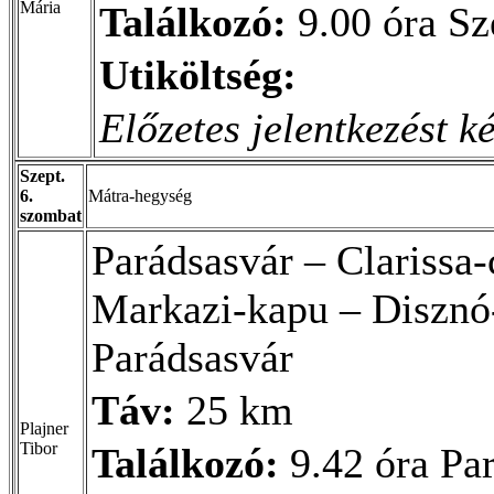
Mária
Találkozó:
9.00 óra Sz
Utiköltség:
Előzetes jelentkezést k
Szept.
6.
Mátra-hegység
szombat
Parádsasvár – Clarissa-
Markazi-kapu – Disznó-
Parádsasvár
Táv:
25 km
Plajner
Tibor
Találkozó:
9.42 óra Par