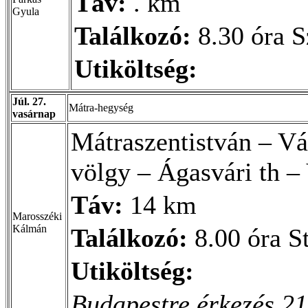
Táv:
. km
Gyula
Találkozó:
8.30 óra S
Utiköltség:
Júl. 27.
Mátra-hegység
vasárnap
Mátraszentistván – Vá
völgy – Ágasvári th –
Táv:
14 km
Marosszéki
Kálmán
Találkozó:
8.00 óra S
Utiköltség:
Budapestre érkezés 21