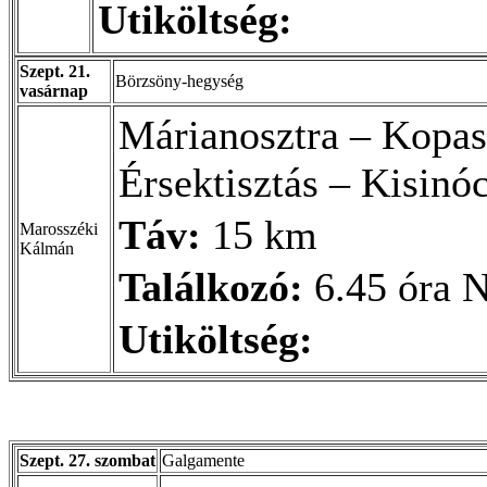
Utiköltség:
Szept. 21.
Börzsöny-hegység
vasárnap
Márianosztra – Kopas
Érsektisztás – Kisinóc
Táv:
15 km
Marosszéki
Kálmán
Találkozó:
6.45 óra N
Utiköltség:
Szept. 27. szombat
Galgamente