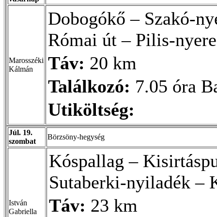
Dobogókő – Szakó-ny
Római út – Pilis-nyere
Táv:
20 km
Marosszéki
Kálmán
Találkozó:
7.05 óra B
Utiköltség:
Júl. 19.
Börzsöny-hegység
szombat
Kóspallag – Kisirtásp
Sutaberki-nyiladék – K
Táv:
23 km
István
Gabriella