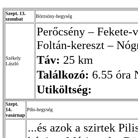
Szept. 13.
Börzsöny-hegység
szombat
Perőcsény – Fekete-
Foltán-kereszt – Nóg
Táv:
25 km
Székely
László
Találkozó:
6.55 óra 
Utiköltség:
Szept.
14.
Pilis-hegység
vasárnap
...és azok a szirtek Pi