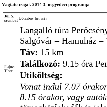
Vágtató csigák 2014 3. negyedévi programja
Júl. 5.
Börzsöny-hegység
szombat
Langalló túra Perőcsén
Salgóvár – Hamuház – V
Táv:
15 km
Találkozó:
9.15 óra Pe
Plajner
Tibor
Utiköltség:
Vonat indul 7.07 órakor
8.15 órakor, vagy autók