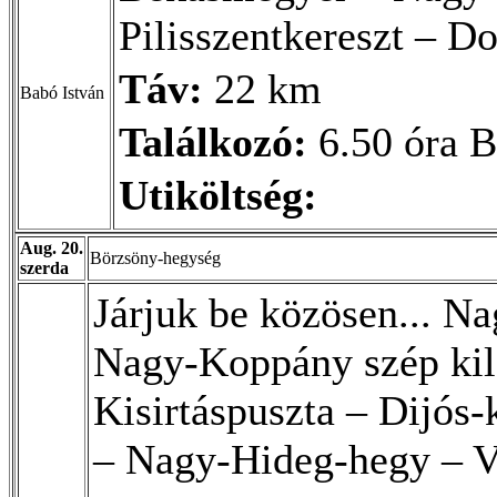
Pilisszentkereszt – 
Táv:
22 km
Babó István
Találkozó:
6.50 óra 
Utiköltség:
Aug. 20.
Börzsöny-hegység
szerda
Járjuk be közösen... N
Nagy-Koppány szép kilá
Kisirtáspuszta – Dijós-
– Nagy-Hideg-hegy – Va