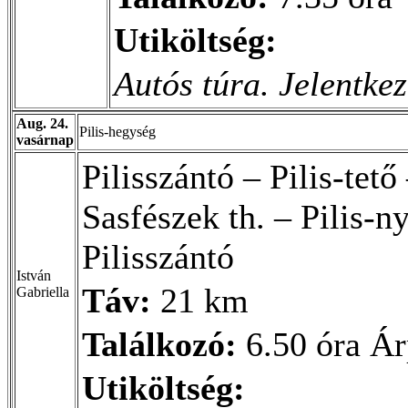
Utiköltség:
Autós túra. Jelentke
Aug. 24.
Pilis-hegység
vasárnap
Pilisszántó – Pilis-tető
Sasfészek th. – Pilis-
Pilisszántó
István
Táv:
21 km
Gabriella
Találkozó:
6.50 óra Ár
Utiköltség: