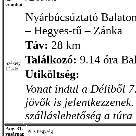
szombat
Nyárbúcsúztató Balaton
– Hegyes-tű – Zánka
Táv:
28 km
Találkozó:
9.14 óra Ba
Székely
László
Utiköltség:
Vonat indul a Déliből 7
jövők is jelentkezzenek
szálláslehetőség a túra 
Aug. 31.
Pilis-hegység
vasárnap