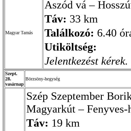
Aszód vá – Hosszú
Táv:
33 km
Találkozó:
6.40 óra
Magyar Tamás
Utiköltség:
Jelentkezést kérek.
Szept.
28.
Börzsöny-hegység
vasárnap
Szép Szeptember Bori
Magyarkút – Fenyves-
Táv:
19 km