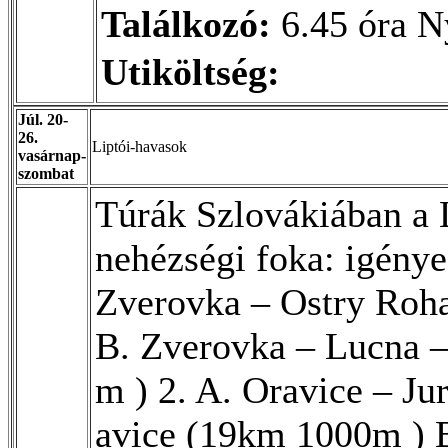
Találkozó:
6.45 óra Ny
Utiköltség:
Júl. 20-
26.
Liptói-havasok
vasárnap-
szombat
Túrák Szlovákiában a 
nehézségi foka: igénye
Zverovka – Ostry Roh
B. Zverovka – Lucna 
m ) 2. A. Oravice – J
avice (19km 1000m ) B