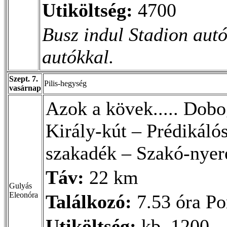
Utiköltség:
4700
Busz indul Stadion aut
autókkal.
Szept. 7.
Pilis-hegység
vasárnap
Azok a kövek..... Dobo
Király-kút – Prédikál
szakadék – Szakó-nyer
Táv:
22 km
Gulyás
Eleonóra
Találkozó:
7.53 óra P
Utiköltség:
kb. 1200