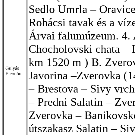
Sedlo Umrla – Oravic
Rohácsi tavak és a ví
Árvai falumúzeum. 4. 
Chocholovski chata – 
km 1520 m ) B. Zverov
Gulyás
Javorina –Zverovka (1
Eleonóra
– Brestova – Sivy vrch
– Predni Salatin – Zv
Zverovka – Banikovske
útszakasz Salatin – Si