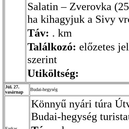
Salatin – Zverovka (
ha kihagyjuk a Sivy vr
Táv:
. km
Találkozó:
előzetes je
szerint
Utiköltség:
Júl. 27.
Budai-hegység
vasárnap
Könnyű nyári túra Útv
Budai-hegység turista
Farkas