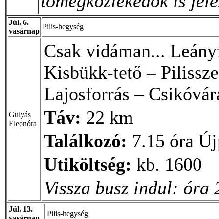
tömegközlekedők is jele
Júl. 6.
Pilis-hegység
vasárnap
Csak vidáman... Leányf
Kisbükk-tető – Pilissz
Lajosforrás – Csikóvár
Táv:
22 km
Gulyás
Eleonóra
Találkozó:
7.15 óra Új
Utiköltség:
kb. 1600
Vissza busz indul: óra 
Júl. 13.
Pilis-hegység
vasárnap