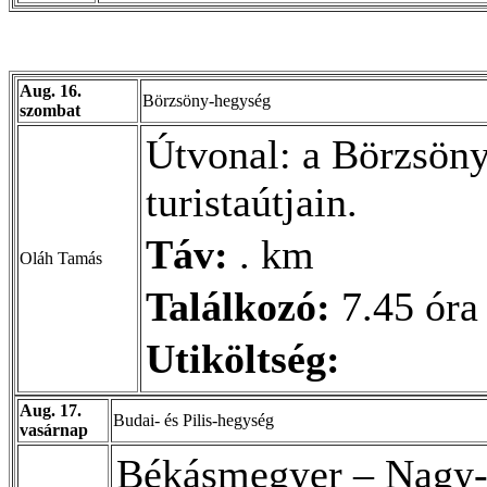
Aug. 16.
Börzsöny-hegység
szombat
Útvonal: a Börzsöny
turistaútjain.
Táv:
. km
Oláh Tamás
Találkozó:
7.45 óra
Utiköltség:
Aug. 17.
Budai- és Pilis-hegység
vasárnap
Békásmegyer – Nagy-