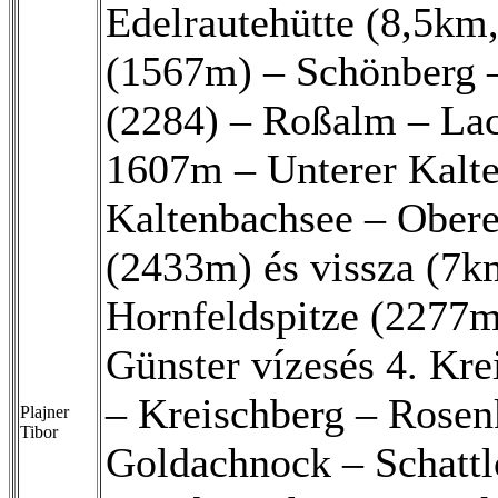
Edelrautehütte (8,5km
(1567m) – Schönberg –
(2284) – Roßalm – Lac
1607m – Unterer Kalte
Kaltenbachsee – Obere
(2433m) és vissza (7k
Hornfeldspitze (2277m
Günster vízesés 4. Krei
– Kreischberg – Rosen
Plajner
Tibor
Goldachnock – Schattl