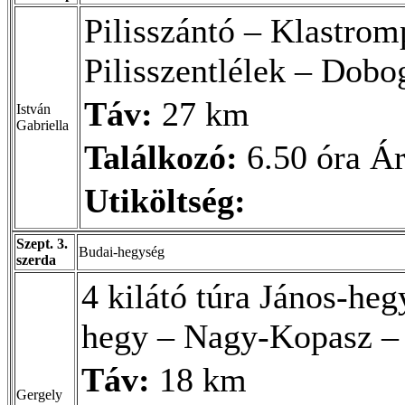
Pilisszántó – Klastromp
Pilisszentlélek – Dobo
Táv:
27 km
István
Gabriella
Találkozó:
6.50 óra Ár
Utiköltség:
Szept. 3.
Budai-hegység
szerda
4 kilátó túra János-he
hegy – Nagy-Kopasz –
Táv:
18 km
Gergely