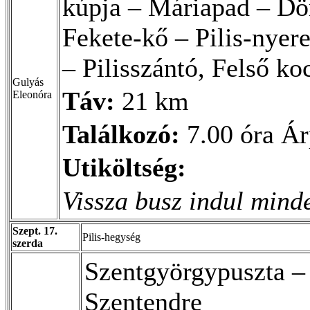
kúpja – Máriapad – Dö
Fekete-kő – Pilis-nyer
– Pilisszántó, Felső k
Gulyás
Táv:
21 km
Eleonóra
Találkozó:
7.00 óra Ár
Utiköltség:
Vissza busz indul mind
Szept. 17.
Pilis-hegység
szerda
Szentgyörgypuszta – 
Szentendre