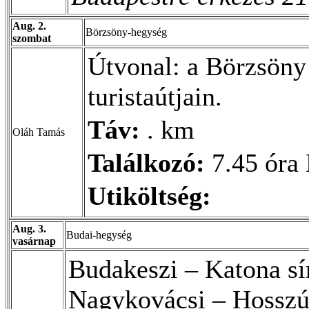
Aug. 2.
Börzsöny-hegység
szombat
Útvonal: a Börzsöny 
turistaútjain.
Táv:
. km
Oláh Tamás
Találkozó:
7.45 óra 
Utiköltség:
Aug. 3.
Budai-hegység
vasárnap
Budakeszi – Katona sí
Nagykovácsi – Hosszú-