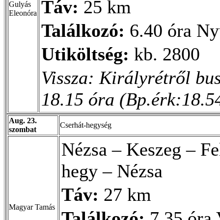
Táv:
25 km
Gulyás
Eleonóra
Találkozó:
6.40 óra Ny
Utiköltség:
kb. 2800
Vissza: Királyrétről bu
18.15 óra (Bp.érk:18.54
Aug. 23.
Cserhát-hegység
szombat
Nézsa – Keszeg – Fe
hegy – Nézsa
Táv:
27 km
Magyar Tamás
Találkozó:
7.35 óra 