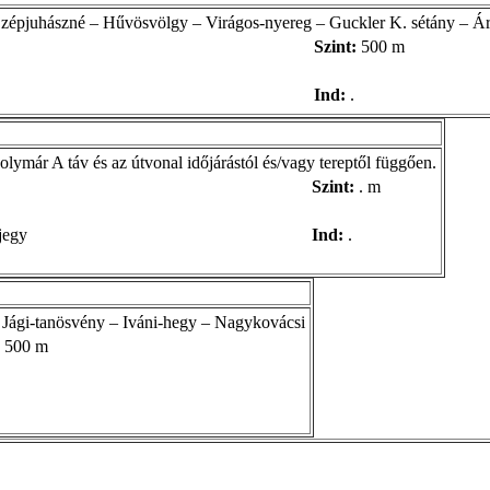
Szépjuhászné – Hűvösvölgy – Virágos-nyereg – Guckler K. sétány – Ár
Szint:
500 m
Ind:
.
ymár A táv és az útvonal időjárástól és/vagy tereptől függően.
Szint:
. m
jegy
Ind:
.
 Jági-tanösvény – Iváni-hegy – Nagykovácsi
500 m