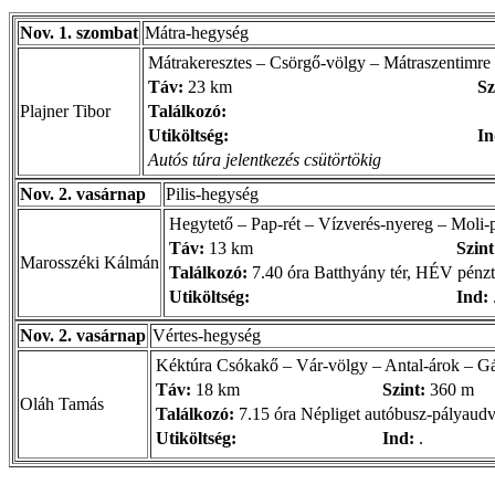
Nov. 1. szombat
Mátra-hegység
Mátrakeresztes – Csörgő-völgy – Mátraszentimre 
Táv:
23 km
Sz
Plajner Tibor
Találkozó:
Utiköltség:
In
Autós túra jelentkezés csütörtökig
Nov. 2. vasárnap
Pilis-hegység
Hegytető – Pap-rét – Vízverés-nyereg – Moli-
Táv:
13 km
Szint
Marosszéki Kálmán
Találkozó:
7.40 óra Batthyány tér, HÉV pénzt
Utiköltség:
Ind:
Nov. 2. vasárnap
Vértes-hegység
Kéktúra Csókakő – Vár-völgy – Antal-árok – Gá
Táv:
18 km
Szint:
360 m
Oláh Tamás
Találkozó:
7.15 óra Népliget autóbusz-pályaudv
Utiköltség:
Ind:
.