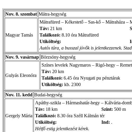
Nov. 8. szombat
Mátra-hegység
Mátrafüred – Kékestető – Sas-kő – Mátraháza – 
Táv:
21 km
S
Magyar Tamás
Találkozó:
8.10 óra Mátrafüred
Utiköltség:
I
Autós túra, a busszal jövők is jelentkezzenek. St
Nov. 9. vasárnap
Börzsöny-hegység
Színes levelek Nagymaros – Rigó-hegy – Remet
Táv:
20 km
Gulyás Eleonóra
Találkozó:
6.45 óra Nyugati pu pénztárak
Utiköltség:
kb. 2300
Nov. 11. kedd
Budai-hegység
Apáthy-szikla – Hármashatár-hegy – Kálvária-domb
Táv:
18 km
Szint:
500 m
Gergely Mária
Találkozó:
8.30 óra Széll Kálmán tér
Utiköltség:
Ind:
.
Hétfő estig jelentkezést kérek.