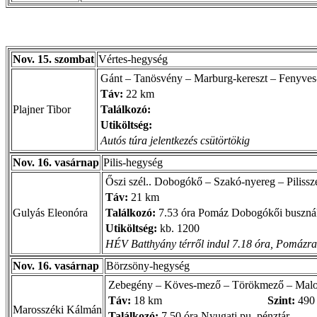
Nov. 15. szombat
Vértes-hegység
Gánt – Tanösvény – Marburg-kereszt – Fenyves
Táv:
22 km
Plajner Tibor
Találkozó:
Utiköltség:
Autós túra jelentkezés csütörtökig
Nov. 16. vasárnap
Pilis-hegység
Őszi szél.. Dobogókő – Szakó-nyereg – Pilissz
Táv:
21 km
Gulyás Eleonóra
Találkozó:
7.53 óra Pomáz Dobogókői buszná
Utiköltség:
kb. 1200
HÉV Batthyány térről indul 7.18 óra, Pomázra 
Nov. 16. vasárnap
Börzsöny-hegység
Zebegény – Köves-mező – Törökmező – Malo
Táv:
18 km
Szint:
490
Marosszéki Kálmán
Találkozó:
7.50 óra Nyugati pu. pénztár