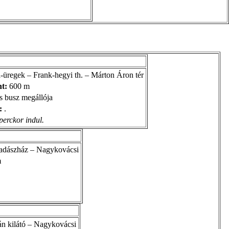
a-üregek – Frank-hegyi th. – Márton Áron tér
nt:
600 m
s busz megállója
:
.
perckor indul.
vadászház – Nagykovácsi
m
án kilátó – Nagykovácsi