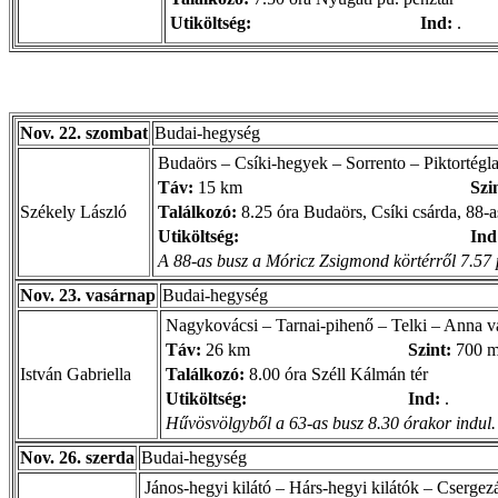
Utiköltség:
Ind:
.
Nov. 22. szombat
Budai-hegység
Budaörs – Csíki-hegyek – Sorrento – Piktortégl
Táv:
15 km
Szi
Székely László
Találkozó:
8.25 óra Budaörs, Csíki csárda, 88-a
Utiköltség:
Ind
A 88-as busz a Móricz Zsigmond körtérről 7.57 
Nov. 23. vasárnap
Budai-hegység
Nagykovácsi – Tarnai-pihenő – Telki – Anna 
Táv:
26 km
Szint:
700 
István Gabriella
Találkozó:
8.00 óra Széll Kálmán tér
Utiköltség:
Ind:
.
Hűvösvölgyből a 63-as busz 8.30 órakor indul.
Nov. 26. szerda
Budai-hegység
János-hegyi kilátó – Hárs-hegyi kilátók – Csergez