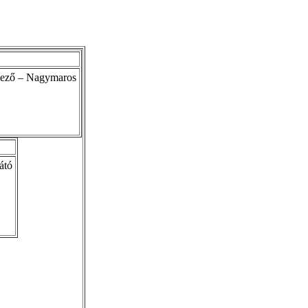
mező – Nagymaros
átó