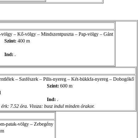
-völgy – Kő-völgy – Mindszentpuszta – Pap-völgy – Gánt
Szint:
400 m
Ind:
.
entlélek – Sasfészek – Pilis-nyereg – Két-bükkfa-nyereg – Dobogókő
Szint:
600 m
l
Ind:
.
érk: 7.52 óra. Vissza: busz indul minden órakor.
m-patak-völgy – Zebegény
 m