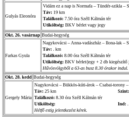
Vidám ez a nap is Normafa – Tündér-szikla – 
Táv:
19 km
Gulyás Eleonóra
Találkozó:
7.50 óra Széll Kálmán tér
Utiköltség:
BKV bérlet vagy jegy
Okt. 26. vasárnap
Budai-hegység
Nagykovácsi – Anna-vadászház – Ilona-lak – Sol
Táv:
. km
Farkas Gyula
Találkozó:
8.00 óra Széll Kálmán tér
Utiköltség:
BKV bérlet/jegy + 2 db kiegészítő 
Hűvösvölgyből a 63-as busz 8.30 órakor indul.
Okt. 28. kedd
Budai-hegység
Nagykovácsi – Bükkös-kúti-árok – Csabai-torony –
Táv:
25 km
Szint:
Gergely Mária
Találkozó:
8.30 óra Széll Kálmán tér
Utiköltség:
Ind:
.
Hétfő estig jelentkezést kérek.