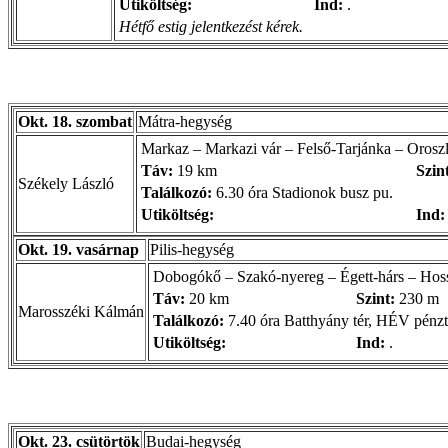
Utiköltség:
Ind:
.
Hétfő estig jelentkezést kérek.
Okt. 18. szombat
Mátra-hegység
Markaz – Markazi vár – Felső-Tarjánka – Orosz
Táv:
19 km
Szin
Székely László
Találkozó:
6.30 óra Stadionok busz pu.
Utiköltség:
Ind:
Okt. 19. vasárnap
Pilis-hegység
Dobogókő – Szakó-nyereg – Égett-hárs – Hos
Táv:
20 km
Szint:
230 m
Marosszéki Kálmán
Találkozó:
7.40 óra Batthyány tér, HÉV pénzt
Utiköltség:
Ind:
.
Okt. 23. csütörtök
Budai-hegység