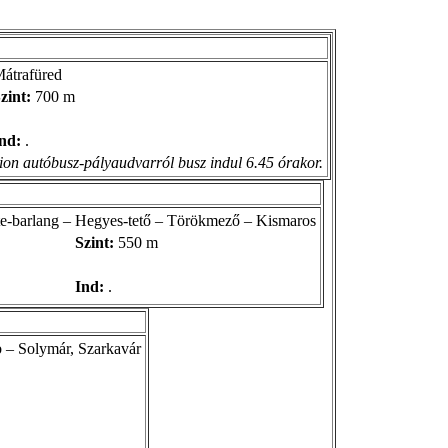
Mátrafüred
zint:
700 m
nd:
.
adion autóbusz-pályaudvarról busz indul 6.45 órakor.
e-barlang – Hegyes-tető – Törökmező – Kismaros
Szint:
550 m
Ind:
.
 – Solymár, Szarkavár