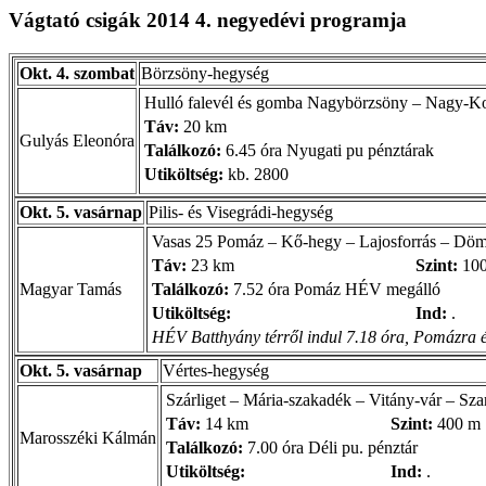
Vágtató csigák 2014 4. negyedévi programja
Okt. 4. szombat
Börzsöny-hegység
Hulló falevél és gomba Nagybörzsöny – Nagy-Kop
Táv:
20 km
Gulyás Eleonóra
Találkozó:
6.45 óra Nyugati pu pénztárak
Utiköltség:
kb. 2800
Okt. 5. vasárnap
Pilis- és Visegrádi-hegység
Vasas 25 Pomáz – Kő-hegy – Lajosforrás – Dö
Táv:
23 km
Szint:
100
Magyar Tamás
Találkozó:
7.52 óra Pomáz HÉV megálló
Utiköltség:
Ind:
.
HÉV Batthyány térről indul 7.18 óra, Pomázra é
Okt. 5. vasárnap
Vértes-hegység
Szárliget – Mária-szakadék – Vitány-vár – Sza
Táv:
14 km
Szint:
400 m
Marosszéki Kálmán
Találkozó:
7.00 óra Déli pu. pénztár
Utiköltség:
Ind:
.