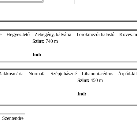
– Hegyes-tető – Zebegény, kálvária – Törökmezői halastó – Köves-
Szint:
740 m
Ind:
.
Makkosmária – Normafa – Szépjuhászné – Libanoni-cédrus – Árpád-kil
Szint:
450 m
Ind:
.
– Szentendre
.