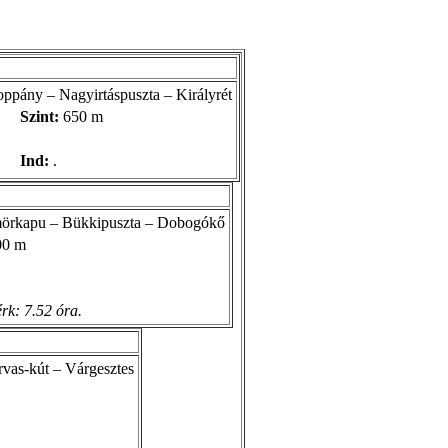
pány – Nagyirtáspuszta – Királyrét
Szint:
650 m
Ind:
.
mörkapu – Bükkipuszta – Dobogókő
0 m
rk: 7.52 óra.
rvas-kút – Várgesztes