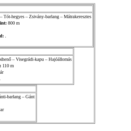
– Tót-hegyes – Zsivány-barlang – Mátrakeresztes
int:
800 m
d:
.
pihenő – Visegrádi-kapu – Hajóállomás
:
110 m
ár
.
nti-barlang – Gánt
ar