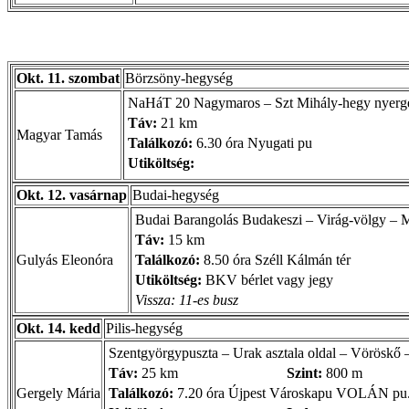
Okt. 11. szombat
Börzsöny-hegység
NaHáT 20 Nagymaros – Szt Mihály-hegy nyerge 
Táv:
21 km
Magyar Tamás
Találkozó:
6.30 óra Nyugati pu
Utiköltség:
Okt. 12. vasárnap
Budai-hegység
Budai Barangolás Budakeszi – Virág-völgy – 
Táv:
15 km
Gulyás Eleonóra
Találkozó:
8.50 óra Széll Kálmán tér
Utiköltség:
BKV bérlet vagy jegy
Vissza: 11-es busz
Okt. 14. kedd
Pilis-hegység
Szentgyörgypuszta – Urak asztala oldal – Vöröskő 
Táv:
25 km
Szint:
800 m
Gergely Mária
Találkozó:
7.20 óra Újpest Városkapu VOLÁN pu