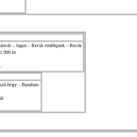
lánvár – Jagus – Recsk emlékpark – Recsk
t:
900 m
.
szú-hegy – Basaharc
ár