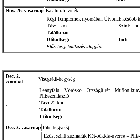
Nov. 26. vasárnap
Balaton-felvidék
Régi Templomok nyomában Útvonal: később ke
Táv:
. km
Szint:
. m
.
Találkozó:
.
Utiköltség:
Ind:
.
Előzetes jelentkezés alapján.
Dec. 2.
Visegrádi-hegység
szombat
Leányfalu – Vöröskő – Ötszögű-rét – Muflon kunyh
Pilisszentlászló
Táv:
22 km
.
Találkozó:
.
Utiköltség:
Dec. 3. vasárnap
Pilis-hegység
Ezüst színű zúzmarák Két-bükkfa-nyereg – Pilis