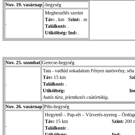
Nov. 19. vasárnap
-hegység
Megbeszélés szerint
Táv:
. km
Szint:
. m
.
Találkozó:
.
Utiköltség:
Ind:
.
Nov. 25. szombat
Gerecse-hegység
Tata - vadlúd sokadalom Fényes tanösvény, séta
Táv:
15 km
Sz
.
Találkozó:
.
Utiköltség:
In
Autós túra, jelentkezés csütörtökig.
Nov. 26. vasárnap
Pilis-hegység
Hegytető – Pap-rét – Vízverés-nyereg – Ördög
Táv:
15 km
Szint:
200 
.
Találkozó:
.
Utiköltség:
Ind:
.