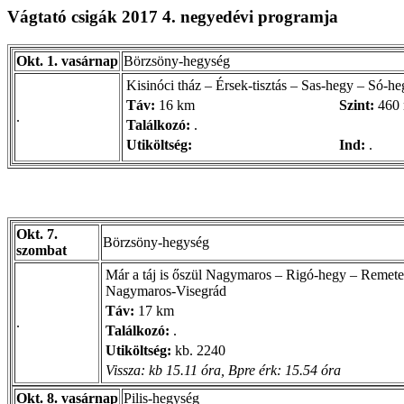
Vágtató csigák 2017 4. negyedévi programja
Okt. 1. vasárnap
Börzsöny-hegység
Kisinóci tház – Érsek-tisztás – Sas-hegy – Só-he
Táv:
16 km
Szint:
460
.
Találkozó:
.
Utiköltség:
Ind:
.
Okt. 7.
Börzsöny-hegység
szombat
Már a táj is őszül Nagymaros – Rigó-hegy – Remete
Nagymaros-Visegrád
Táv:
17 km
.
Találkozó:
.
Utiköltség:
kb. 2240
Vissza: kb 15.11 óra, Bpre érk: 15.54 óra
Okt. 8. vasárnap
Pilis-hegység