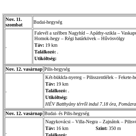
Nov. 11.
Budai-hegység
szombat
Falevél a szélben Nagyhíd – Apáthy-szikla – Vaskap
Homok-hegy – Régi határkövek – Hűvösvölgy
Táv:
19 km
.
Találkozó:
.
Utiköltség:
Nov. 12. vasárnap
Pilis-hegység
Két-bükkfa-nyereg – Pilisszentlélek – Fekete-he
Táv:
19 km
.
Találkozó:
.
Utiköltség:
HÉV Batthyány térről indul 7.18 óra, Pomázra 
Nov. 12. vasárnap
Budai- és Pilis-hegység
Nagykovácsi – Villa-Negra – Zajnátok – Pilisv
Táv:
16 km
Szint:
350 m
.
Találkozó:
.