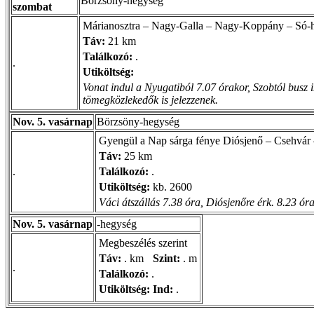
Börzsöny-hegység
szombat
Márianosztra – Nagy-Galla – Nagy-Koppány – Só-h
Táv:
21 km
Találkozó:
.
.
Utiköltség:
Vonat indul a Nyugatiból 7.07 órakor, Szobtól busz 
tömegközlekedők is jelezzenek.
Nov. 5. vasárnap
Börzsöny-hegység
Gyengül a Nap sárga fénye Diósjenő – Csehvár 
Táv:
25 km
.
Találkozó:
.
Utiköltség:
kb. 2600
Váci átszállás 7.38 óra, Diósjenőre érk. 8.23 óra
Nov. 5. vasárnap
-hegység
Megbeszélés szerint
Táv:
. km
Szint:
. m
.
Találkozó:
.
Utiköltség:
Ind:
.