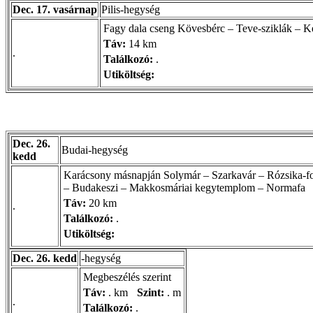
Dec. 17. vasárnap
Pilis-hegység
Fagy dala cseng Kövesbérc – Teve-sziklák – 
Táv:
14 km
.
Találkozó:
.
Utiköltség:
Dec. 26.
Budai-hegység
kedd
Karácsony másnapján Solymár – Szarkavár – Rózsika-fo
– Budakeszi – Makkosmáriai kegytemplom – Normafa
Táv:
20 km
.
Találkozó:
.
Utiköltség:
Dec. 26. kedd
-hegység
Megbeszélés szerint
Táv:
. km
Szint:
. m
.
Találkozó:
.