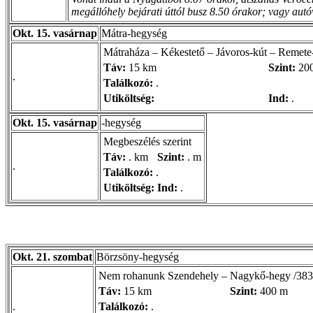
megállóhely bejárati úttól busz 8.50 órakor; vagy aut
Okt. 15. vasárnap
Mátra-hegység
Mátraháza – Kékestető – Jávoros-kút – Remete
Táv:
15 km
Szint:
20
.
Találkozó:
.
Utiköltség:
Ind:
.
Okt. 15. vasárnap
-hegység
Megbeszélés szerint
Táv:
. km
Szint:
. m
.
Találkozó:
.
Utiköltség:
Ind:
.
Okt. 21. szombat
Börzsöny-hegység
Nem rohanunk Szendehely – Nagykő-hegy /383
Táv:
15 km
Szint:
400 m
.
Találkozó:
.