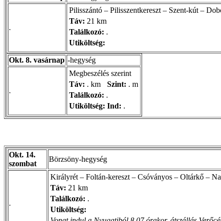
Pilisszántó – Pilisszentkereszt – Szent-kút – D
Táv:
21 km
.
Találkozó:
.
Utiköltség:
Okt. 8. vasárnap
-hegység
Megbeszélés szerint
Táv:
. km
Szint:
. m
.
Találkozó:
.
Utiköltség:
Ind:
.
Okt. 14.
Börzsöny-hegység
szombat
Királyrét – Foltán-kereszt – Csóványos – Oltárkő – N
Táv:
21 km
Találkozó:
.
.
Utiköltség:
Vonat indul a Nyugatiból 8.07 órakor, átszállás Verőcé