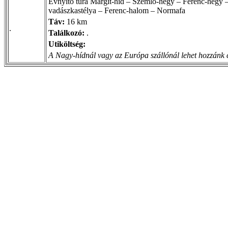
Évnyitó túra Margit-híd – Szemlő-hegy – Ferenc-hegy 
vadászkastélya – Ferenc-halom – Normafa
Táv:
16 km
.
Találkozó:
.
Utiköltség:
A Nagy-hídnál vagy az Európa szállónál lehet hozzánk c