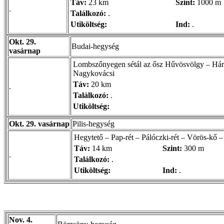
Táv:
23 km
Szint:
1000 m
.
Találkozó:
.
Utiköltség:
Ind:
.
Okt. 29.
Budai-hegység
vasárnap
Lombszőnyegen sétál az ősz Hűvösvölgy – Hárm
Nagykovácsi
Táv:
20 km
.
Találkozó:
.
Utiköltség:
Okt. 29. vasárnap
Pilis-hegység
Hegytető – Pap-rét – Pálóczki-rét – Vörös-kő 
Táv:
14 km
Szint:
300 m
.
Találkozó:
.
Utiköltség:
Ind:
.
Nov. 4.