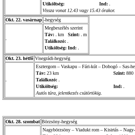
Utiköltség:
Ind:
.
Vissza vonat 12.43 vagy 15.43 órakor.
Okt. 22. vasárnap
-hegység
Megbeszélés szerint
Táv:
. km
Szint:
. m
.
Találkozó:
.
Utiköltség:
Ind:
.
Okt. 23. hétfő
Visegrádi-hegység
Esztergom – Vaskapu – Fári-kút – Dobogó – Sas-h
Táv:
23 km
Szint:
880
.
Találkozó:
.
Utiköltség:
Ind:
.
Autós túra, jelentkezés csütörtökig.
Okt. 28. szombat
Börzsöny-hegység
Nagybörzsöny – Viadukt rom – Kisirtás – Nagy