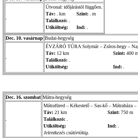
Útvonal: időjárástól függően.
Táv:
. km
Szint:
. m
.
Találkozó:
.
Utiköltség:
Ind:
.
Dec. 10. vasárnap
Budai-hegység
ÉVZÁRÓ TÚRA Solymár – Zsíros-hegy – Nag
Táv:
12 km
Szint:
400 
.
Találkozó:
.
Utiköltség:
Ind:
.
Dec. 16. szombat
Mátra-hegység
Mátrafüred – Kékestető – Sas-kő – Mátraháza – 
Táv:
21 km
Szint:
750 m
.
Találkozó:
.
Utiköltség:
Ind:
.
Jelentkezés csütörtökig.