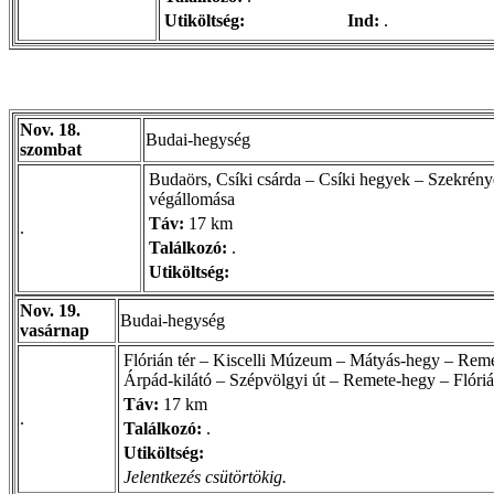
Utiköltség:
Ind:
.
Nov. 18.
Budai-hegység
szombat
Budaörs, Csíki csárda – Csíki hegyek – Szekrén
végállomása
Táv:
17 km
.
Találkozó:
.
Utiköltség:
Nov. 19.
Budai-hegység
vasárnap
Flórián tér – Kiscelli Múzeum – Mátyás-hegy – Rem
Árpád-kilátó – Szépvölgyi út – Remete-hegy – Flóriá
Táv:
17 km
.
Találkozó:
.
Utiköltség:
Jelentkezés csütörtökig.