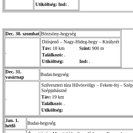
Utiköltség:
Ind:
.
Dec. 30. szombat
Börzsöny-hegység
Diósjenő – Nagy-Hideg-hegy – Királyrét
Táv:
18 km
Szint:
900 m
.
Találkozó:
.
Utiköltség:
Ind:
.
Dec. 31.
Budai-hegység
vasárnap
Szilveszteri túra Hűvösvölgy – Fekete-fej – Sz
Szépjuhászné
Táv:
19 km
.
Találkozó:
.
Utiköltség:
Jan. 1.
Budai-hegység
hétfő