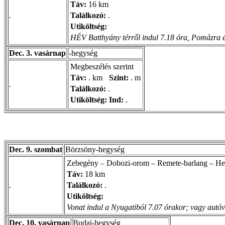
Táv:
16 km
.
Találkozó:
.
Utiköltség:
HÉV Batthyány térről indul 7.18 óra, Pomázra é
Dec. 3. vasárnap
-hegység
Megbeszélés szerint
Táv:
. km
Szint:
. m
.
Találkozó:
.
Utiköltség:
Ind:
.
Dec. 9. szombat
Börzsöny-hegység
Zebegény – Dobozi-orom – Remete-barlang – Heg
Táv:
18 km
.
Találkozó:
.
Utiköltség:
Vonat indul a Nyugatiból 7.07 órakor; vagy autóv
Dec. 10. vasárnap
Budai-hegység