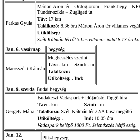
Márton Áron tér – Ördög-orom – Frank-hegy – KFKI 
Tündér-szikla – Zugligeti út
Táv:
17 km
Farkas Gyula
Találkozó:
8.36 óra Márton Áron tér villamos végá
Utiköltség:
.
Széll Kálmán térről 59-es villamos indul 8.13 órako
Jan. 6. vasárnap
-hegység
Megbeszélés szerint
Táv:
. km
Szint:
. m
Marosszéki Kálmán
Találkozó:
Utiköltség:
.
Ind:
Jan. 9. szerda
Budai-hegység
Budakeszi Vadaspark + időjárástól függő túra
Táv:
. km
Szint:
. m
Gergely Mária
Találkozó:
Széll Kálmán tér 22/A busz megálló
Utiköltség:
.
Ind:
10.05 óra
Vadaspark belépő 1000 Ft. Jelentkezés hétfő estig.
Jan. 12.
Pilis-hegység