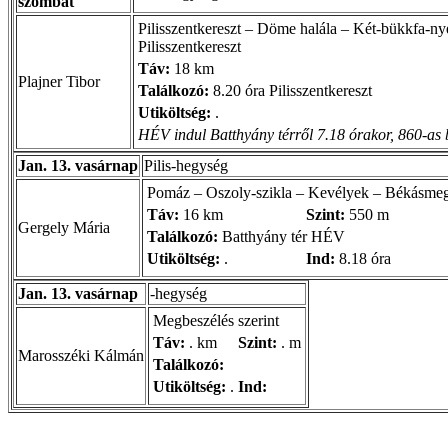
szombat
Pilisszentkereszt – Döme halála – Két-bükkfa
Pilisszentkereszt
Táv:
18 km
Plajner Tibor
Találkozó:
8.20 óra Pilisszentkereszt
Utiköltség:
.
HÉV indul Batthyány térről 7.18 órakor, 860-as 
Jan. 13. vasárnap
Pilis-hegység
Pomáz – Oszoly-szikla – Kevélyek – Békásme
Táv:
16 km
Szint:
550 m
Gergely Mária
Találkozó:
Batthyány tér HÉV
Utiköltség:
.
Ind:
8.18 óra
Jan. 13. vasárnap
-hegység
Megbeszélés szerint
Táv:
. km
Szint:
. m
Marosszéki Kálmán
Találkozó:
Utiköltség:
.
Ind: