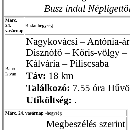
Busz indul Népligettő
Márc.
24.
Budai-hegység
vasárnap
Nagykovácsi – Antónia-ár
Disznófő – Kőris-völgy –
Kálvária – Piliscsaba
Babó
Táv:
18 km
István
Találkozó:
7.55 óra Hűvö
Utiköltség:
.
Márc. 24. vasárnap
-hegység
Megbeszélés szerint