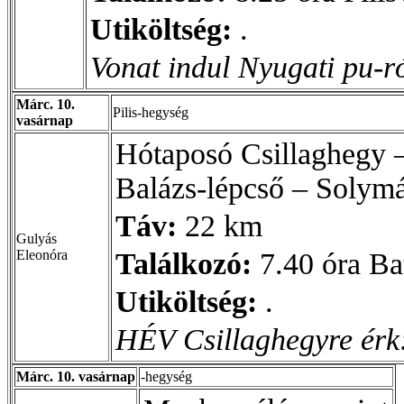
Utiköltség:
.
Vonat indul Nyugati pu-ró
Márc. 10.
Pilis-hegység
vasárnap
Hótaposó Csillaghegy 
Balázs-lépcső – Solym
Táv:
22 km
Gulyás
Eleonóra
Találkozó:
7.40 óra Ba
Utiköltség:
.
HÉV Csillaghegyre érk:
Márc. 10. vasárnap
-hegység