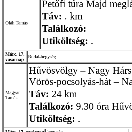
Petőfi túra Majd megl
Táv:
. km
Oláh Tamás
Találkozó:
Utiköltség:
.
Márc. 17.
Budai-hegység
vasárnap
Hűvösvölgy – Nagy Hárs-
Vörös-pocsolyás-hát – N
Táv:
24 km
Magyar
Tamás
Találkozó:
9.30 óra Hűv
Utiköltség:
.
Márc. 17. vasárnap
-hegység