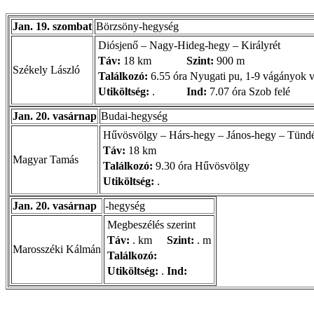
Jan. 19. szombat
Börzsöny-hegység
Diósjenő – Nagy-Hideg-hegy – Királyrét
Táv:
18 km
Szint:
900 m
Székely László
Találkozó:
6.55 óra Nyugati pu, 1-9 vágányok 
Utiköltség:
.
Ind:
7.07 óra Szob felé
Jan. 20. vasárnap
Budai-hegység
Hűvösvölgy – Hárs-hegy – János-hegy – Tündé
Táv:
18 km
Magyar Tamás
Találkozó:
9.30 óra Hűvösvölgy
Utiköltség:
.
Jan. 20. vasárnap
-hegység
Megbeszélés szerint
Táv:
. km
Szint:
. m
Marosszéki Kálmán
Találkozó:
Utiköltség:
.
Ind: