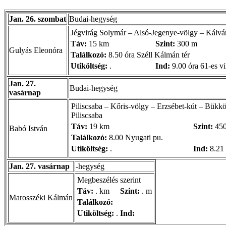
Jan. 26. szombat
Budai-hegység
Jégvirág Solymár – Alsó-Jegenye-völgy – Kálvá
Táv:
15 km
Szint:
300 m
Gulyás Eleonóra
Találkozó:
8.50 óra Széll Kálmán tér
Utiköltség:
.
Ind:
9.00 óra 61-es vi
Jan. 27.
Budai-hegység
vasárnap
Piliscsaba – Kőris-völgy – Erzsébet-kút – Bükk
Piliscsaba
Táv:
19 km
Szint:
45
Babó István
Találkozó:
8.00 Nyugati pu.
Utiköltség:
.
Ind:
8.21 
Jan. 27. vasárnap
-hegység
Megbeszélés szerint
Táv:
. km
Szint:
. m
Marosszéki Kálmán
Találkozó:
Utiköltség:
.
Ind: