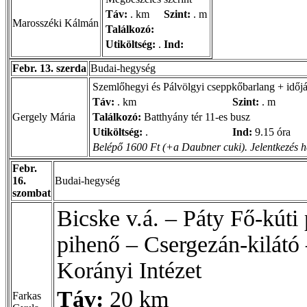
Táv:
. km
Szint:
. m
Marosszéki Kálmán
Találkozó:
Utiköltség:
.
Ind:
Febr. 13. szerda
Budai-hegység
Szemlőhegyi és Pálvölgyi cseppkőbarlang + időjár
Táv:
. km
Szint:
. m
Gergely Mária
Találkozó:
Batthyány tér 11-es busz
Utiköltség:
.
Ind:
9.15 óra
Belépő 1600 Ft (+a Daubner cuki). Jelentkezés hé
Febr.
16.
Budai-hegység
szombat
Bicske v.á. – Páty Fő-kúti
pihenő – Csergezán-kilátó
Korányi Intézet
Táv:
20 km
Farkas