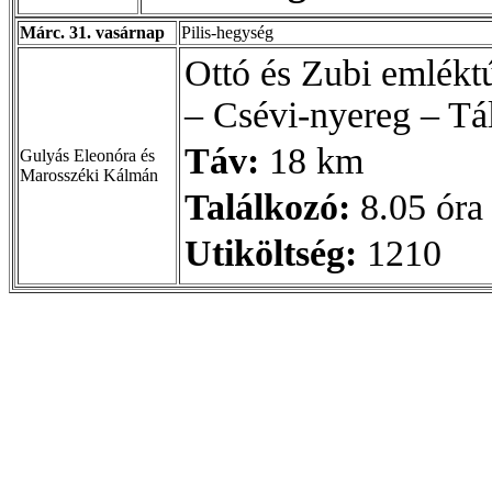
Márc. 31. vasárnap
Pilis-hegység
Ottó és Zubi emléktú
– Csévi-nyereg – Tál
Táv:
18 km
Gulyás Eleonóra és
Marosszéki Kálmán
Találkozó:
8.05 óra
Utiköltség:
1210