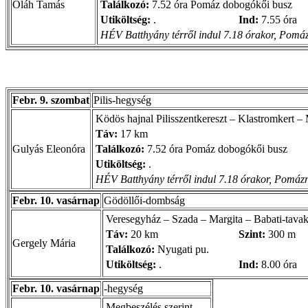
Oláh Tamás
Találkozó:
7.52 óra Pomáz dobogókői busz
Utiköltség:
.
Ind:
7.55 óra
HÉV Batthyány térről indul 7.18 órakor, Pomáz
Febr. 9. szombat
Pilis-hegység
Ködös hajnal Pilisszentkereszt – Klastromkert –
Táv:
17 km
Gulyás Eleonóra
Találkozó:
7.52 óra Pomáz dobogókői busz
Utiköltség:
.
HÉV Batthyány térről indul 7.18 órakor, Pomázr
Febr. 10. vasárnap
Gödöllői-dombság
Veresegyház – Szada – Margita – Babati-tava
Táv:
20 km
Szint:
300 m
Gergely Mária
Találkozó:
Nyugati pu.
Utiköltség:
.
Ind:
8.00 óra
Febr. 10. vasárnap
-hegység
Megbeszélés szerint