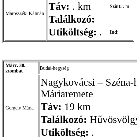
Táv:
. km
Szint:
. m
Marosszéki Kálmán
Találkozó:
Utiköltség:
.
Ind:
Márc. 30.
Budai-hegység
szombat
Nagykovácsi – Széna-h
Máriaremete
Táv:
19 km
Gergely Mária
Találkozó:
Hűvösvölgy
Utiköltség:
.