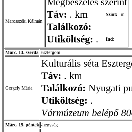
Megbeszélés szerint
Táv:
. km
Szint:
. m
Marosszéki Kálmán
Találkozó:
Utiköltség:
.
Ind:
Márc. 13. szerda
Esztergom
Kulturális séta Eszte
Táv:
. km
Találkozó:
Nyugati pu
Gergely Mária
Utiköltség:
.
Vármúzeum belépő 800 
Márc. 15. péntek
-hegység