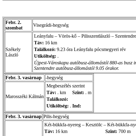
Febr. 2.
Visegrádi-hegység
szombat
Leányfalu – Vörös-kő – Pilisszentlászló – Szentendr
Táv:
16 km
Székely
Találkozó:
9.23 óra Leányfalu pócsmegyeri rév
László
Utiköltség:
.
Újpest-Városkapu autóbusz-állomástól 880-as busz in
Szentendre autóbusz-állomástól 9.05 órakor.
Febr. 3. vasárnap
-hegység
Megbeszélés szerint
Táv:
. km
Szint:
. m
Marosszéki Kálmán
Találkozó:
Utiköltség:
.
Ind:
Febr. 3. vasárnap
Pilis-hegység
Két-bükkfa-nyereg – Kesztölc – Két-bükkfa-ny
Táv:
16 km
Szint:
700 m