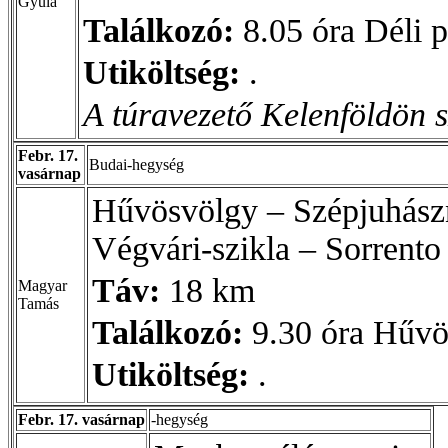
Gyula
Találkozó:
8.05 óra Déli p
Utiköltség:
.
A túravezető Kelenföldön sz
Febr. 17.
Budai-hegység
vasárnap
Hűvösvölgy – Szépjuhász
Végvári-szikla – Sorrento
Táv:
18 km
Magyar
Tamás
Találkozó:
9.30 óra Hűvö
Utiköltség:
.
Febr. 17. vasárnap
-hegység