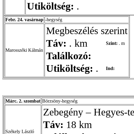
Utiköltség:
.
Febr. 24. vasárnap
-hegység
Megbeszélés szerint
Táv:
. km
Szint:
. m
Marosszéki Kálmán
Találkozó:
Utiköltség:
.
Ind:
Márc. 2. szombat
Börzsöny-hegység
Zebegény – Hegyes-t
Táv:
18 km
Székely László