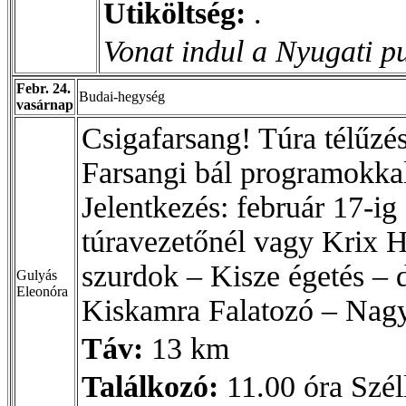
Utiköltség:
.
Vonat indul a Nyugati pu
Febr. 24.
Budai-hegység
vasárnap
Csigafarsang! Túra télűzé
Farsangi bál programokkal
Jelentkezés: február 17-ig 
túravezetőnél vagy Krix 
szurdok – Kisze égetés – 
Gulyás
Eleonóra
Kiskamra Falatozó – Nag
Táv:
13 km
Találkozó:
11.00 óra Szél