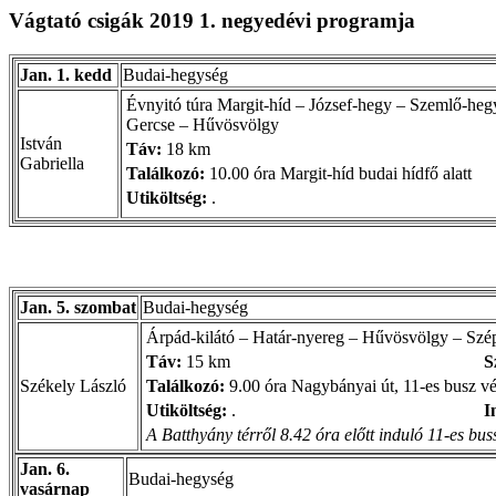
Vágtató csigák 2019 1. negyedévi programja
Jan. 1. kedd
Budai-hegység
Évnyitó túra Margit-híd – József-hegy – Szemlő-heg
Gercse – Hűvösvölgy
István
Táv:
18 km
Gabriella
Találkozó:
10.00 óra Margit-híd budai hídfő alatt
Utiköltség:
.
Jan. 5. szombat
Budai-hegység
Árpád-kilátó – Határ-nyereg – Hűvösvölgy – Szé
Táv:
15 km
S
Székely László
Találkozó:
9.00 óra Nagybányai út, 11-es busz v
Utiköltség:
.
I
A Batthyány térről 8.42 óra előtt induló 11-es bus
Jan. 6.
Budai-hegység
vasárnap