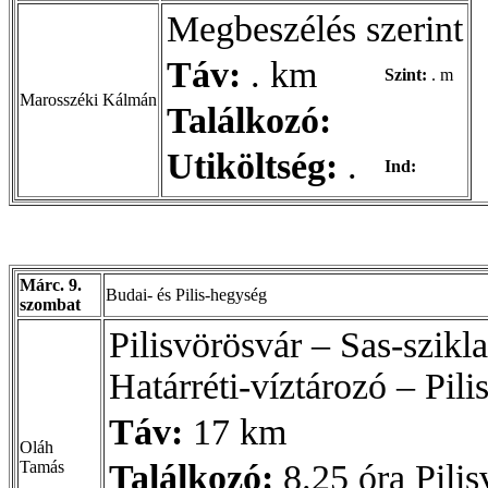
Megbeszélés szerint
Táv:
. km
Szint:
. m
Marosszéki Kálmán
Találkozó:
Utiköltség:
.
Ind:
Márc. 9.
Budai- és Pilis-hegység
szombat
Pilisvörösvár – Sas-szikl
Határréti-víztározó – Pil
Táv:
17 km
Oláh
Tamás
Találkozó:
8.25 óra Pilis