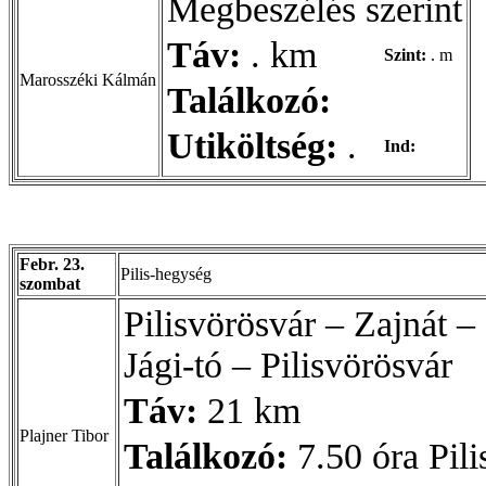
Megbeszélés szerint
Táv:
. km
Szint:
. m
Marosszéki Kálmán
Találkozó:
Utiköltség:
.
Ind:
Febr. 23.
Pilis-hegység
szombat
Pilisvörösvár – Zajnát –
Jági-tó – Pilisvörösvár
Táv:
21 km
Plajner Tibor
Találkozó:
7.50 óra Pili