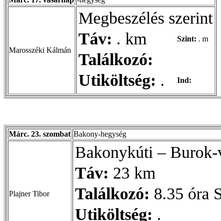
Megbeszélés szerint
Táv:
. km
Szint:
. m
Marosszéki Kálmán
Találkozó:
Utiköltség:
.
Ind:
Márc. 23. szombat
Bakony-hegység
Bakonykúti – Burok-v
Táv:
23 km
Találkozó:
8.35 óra S
Plajner Tibor
Utiköltség:
.