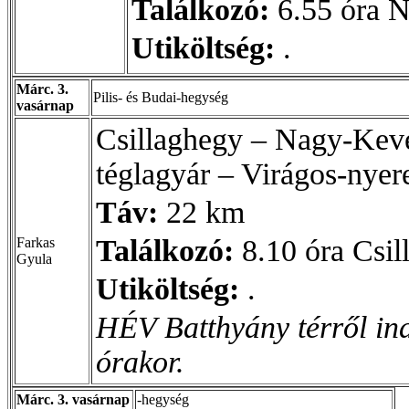
Találkozó:
6.55 óra N
Utiköltség:
.
Márc. 3.
Pilis- és Budai-hegység
vasárnap
Csillaghegy – Nagy-Kevé
téglagyár – Virágos-nye
Táv:
22 km
Találkozó:
8.10 óra Csi
Farkas
Gyula
Utiköltség:
.
HÉV Batthyány térről ind
órakor.
Márc. 3. vasárnap
-hegység