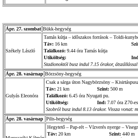
Ápr. 27. szombat
Bükk-hegység
Tamás kútja – időszakos források – Toldi-kuny
Táv:
16 km
Szi
Székely László
Találkozó:
9.44 óra Tamás kútja
Utiköltség:
Ind
Stadionoktól busz indul 7.15 órakor, átszállássa
Ápr. 28. vasárnap
Börzsöny-hegység
Csak a sárga úton Nagybörzsöny – Kisirtáspusz
Táv:
21 km
Szint:
500 m
Gulyás Eleonóra
Találkozó:
6.45 óra Nyugati pu.
Utiköltség:
Ind:
7.07 óra Z70-es
Szobról busz indul 8.13 órakor. Vissza vonat: 
Ápr. 28. vasárnap
Pilis-hegység
Hegytető – Pap-rét – Vízverés nyerge – Viseg
Táv:
20 km
Szint:
440 m
Marosszéki Kálmán