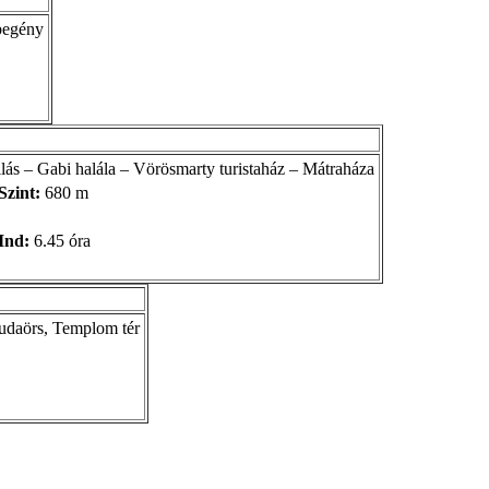
begény
ás – Gabi halála – Vörösmarty turistaház – Mátraháza
Szint:
680 m
Ind:
6.45 óra
udaörs, Templom tér