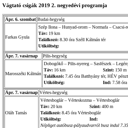
Vágtató csigák 2019 2. negyedévi programja
Ápr. 6. szombat
Budai-hegység
Szép Ilona – Hunyad-orom – Normafa – Csacsi-ré
Táv:
19 km
Farkas Gyula
Találkozó:
8.30 óra Széll Kálmán tér
Utiköltség:
Ápr. 7. vasárnap
Pilis-hegység
Dobogókő – Pilis-nyereg – Sasfészek – Legény
Táv:
16 km
Szint:
150 m
Marosszéki Kálmán
Találkozó:
7.45 óra Batthyány tér, HÉV pénzt
Utiköltség:
Ind:
7.58 óra
Ápr. 7. vasárnap
Vértes-hegység
Vértesboglár – Vérteskozma – Vértesboglár
Táv:
20 km
Szint:
400 m
Oláh Tamás
Találkozó:
8.45 óra Vértesboglár
Utiköltség:
Ind:
Népliget autóbusz-pályaudvarról busz indul 7.35