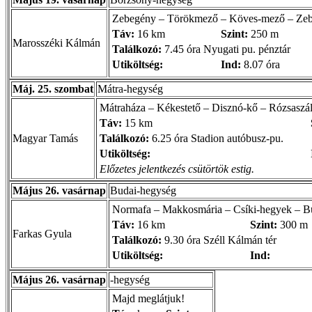
Zebegény – Törökmező – Köves-mező – Ze
Táv:
16 km
Szint:
250 m
Marosszéki Kálmán
Találkozó:
7.45 óra Nyugati pu. pénztár
Utiköltség:
Ind:
8.07 óra
Máj. 25. szombat
Mátra-hegység
Mátraháza – Kékestető – Disznó-kő – Rózsaszáll
Táv:
15 km
Magyar Tamás
Találkozó:
6.25 óra Stadion autóbusz-pu.
Utiköltség:
Előzetes jelentkezés csütörtök estig.
Május 26. vasárnap
Budai-hegység
Normafa – Makkosmária – Csíki-hegyek – B
Táv:
16 km
Szint:
300 m
Farkas Gyula
Találkozó:
9.30 óra Széll Kálmán tér
Utiköltség:
Ind:
Május 26. vasárnap
-hegység
Majd meglátjuk!