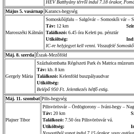
HÉV Batthyány térről indul 7.18 órakor, Pomá
Május 5. vasárnap
Karancs-hegység
Somoskőújfalu – Salgóvár – Somoskői vár –
Táv:
12 km
Szin
Marosszéki Kálmán
Találkozó:
6.45 óra Keleti pu. pénztár
Utiköltség:
Ind
IC-re helyjegyet kell venni. Visszafelé Somoskőú
Máj. 8. szerda
Észak-Mezőföld
Százhalombatta Régészeti Park és Matrica múzeum l
Táv:
kb. 8 km
Gergely Mária
Találkozó:
Kelenföld buszpályaudvar
Utiköltség:
Belépő 950 Ft. Jelentkezés hétfő estig.
Máj. 11. szombat
Pilis-hegység
Pilisvörösvár – Ördögtorony – Iváni-hegy – Nag
Táv:
20 km
S
Plajner Tibor
Találkozó:
7.50 óra Pilisvörösvár vá.
Utiköltség:
I
Nyugatiból vonat indul 7.15 órakor, vagy autóva