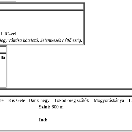
 IC-vel
gy váltása kötelező. Jelentkezés hétfő estig.
lla
te – Kis-Gete –Dank-hegy – Tokod öreg szőlők – Mogyorósbánya – L
Szint:
600 m
Ind: