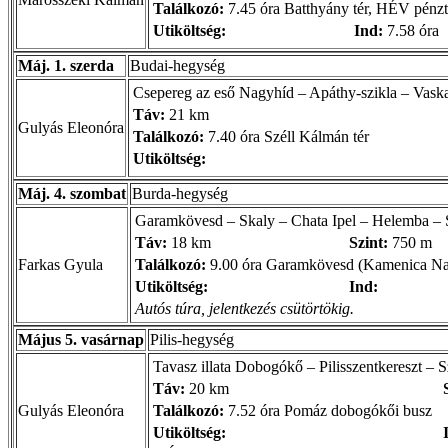
Találkozó:
7.45 óra Batthyány tér, HÉV pénzt
Utiköltség:
Ind:
7.58 óra
Máj. 1. szerda
Budai-hegység
Csepereg az eső Nagyhíd – Apáthy-szikla – Vas
Táv:
21 km
Gulyás Eleonóra
Találkozó:
7.40 óra Széll Kálmán tér
Utiköltség:
Máj. 4. szombat
Burda-hegység
Garamkövesd – Skaly – Chata Ipel – Helemba –
Táv:
18 km
Szint:
750 m
Farkas Gyula
Találkozó:
9.00 óra Garamkövesd (Kamenica N
Utiköltség:
Ind:
Autós túra, jelentkezés csütörtökig.
Május 5. vasárnap
Pilis-hegység
Tavasz illata Dobogókő – Pilisszentkereszt 
Táv:
20 km
Gulyás Eleonóra
Találkozó:
7.52 óra Pomáz dobogókői busz
Utiköltség: