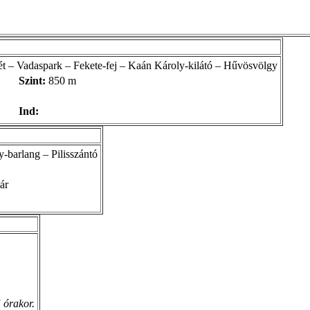
t – Vadaspark – Fekete-fej – Kaán Károly-kilátó – Hűvösvölgy
Szint:
850 m
Ind:
-barlang – Pilisszántó
ár
 órakor.