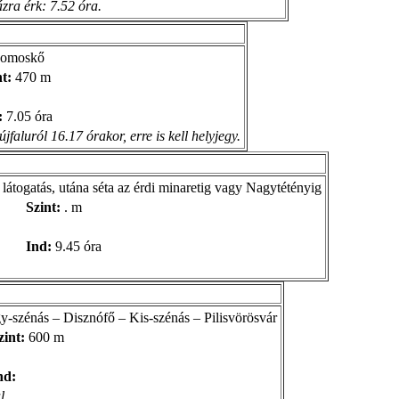
zra érk: 7.52 óra.
 Somoskő
t:
470 m
:
7.05 óra
jfaluról 16.17 órakor, erre is kell helyjegy.
átogatás, utána séta az érdi minaretig vagy Nagytétényig
Szint:
. m
Ind:
9.45 óra
y-szénás – Disznófő – Kis-szénás – Pilisvörösvár
zint:
600 m
nd:
l.