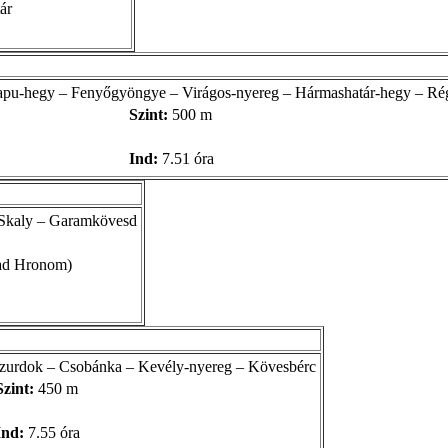
ár
kapu-hegy – Fenyőgyöngye – Virágos-nyereg – Hármashatár-hegy – Ré
Szint:
500 m
Ind:
7.51 óra
 Skaly – Garamkövesd
ad Hronom)
– Szurdok – Csobánka – Kevély-nyereg – Kövesbérc
Szint:
450 m
Ind:
7.55 óra