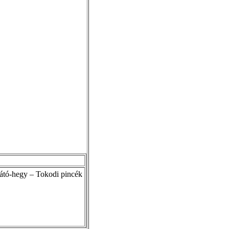
átó-hegy – Tokodi pincék