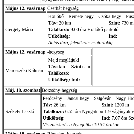
Május 12. vasárnap
Cserhát-hegység
Hollókő – Remete-hegy – Csóka-hegy – Pusz
Táv:
20 km
Szint:
730 m
Gergely Mária
Találkozó:
9.00 óra Hollókő parkoló
Utiköltség:
Ind:
Autós túra, jelentkezés csütörtökig.
Május 12. vasárnap
-hegység
Majd meglátjuk!
Táv:
km
Szint:
. m
Marosszéki Kálmán
Találkozó:
Utiköltség:
Ind:
Máj. 18. szombat
Börzsöny-hegység
Perőcsény – Jancsi-hegy – Salgóvár – Nagy-H
Táv:
26 km
Szint:
1200 m
Székely László
Találkozó:
6.55 óra Nyugati pu 1-9 vágányok v
Utiköltség:
Ind:
7.07 óra Sz
Visszaérkezés a Nyugatiba 19.54 órakor.
Május 19. vasárnap
Börzsöny-hegység