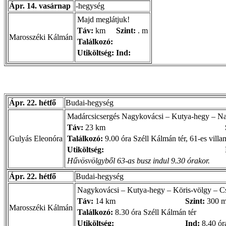
Ápr. 14. vasárnap
-hegység
Majd meglátjuk!
Táv:
km
Szint:
. m
Marosszéki Kálmán
Találkozó:
Utiköltség:
Ind:
Ápr. 22. hétfő
Budai-hegység
Madárcsicsergés Nagykovácsi – Kutya-hegy – Na
Táv:
23 km
Gulyás Eleonóra
Találkozó:
9.00 óra Széll Kálmán tér, 61-es villa
Utiköltség:
Hűvösvölgyből 63-as busz indul 9.30 órakor.
Ápr. 22. hétfő
Budai-hegység
Nagykovácsi – Kutya-hegy – Köris-völgy – Cs
Táv:
14 km
Szint:
300 
Marosszéki Kálmán
Találkozó:
8.30 óra Széll Kálmán tér
Utiköltség:
Ind:
8.40 ór