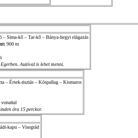
hó – Sima-kő – Tar-kő – Bánya-hegyi elágazás
nt:
900 m
:
l Egerben. Autóval is lehet menni.
ta – Érsek-tisztás – Kóspallag – Kismaros
 vonattal
minden óra 15 perckor.
rádi-kapu – Visegrád