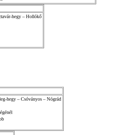
tavár-hegy – Hollókő
ideg-hegy – Csóványos – Nógrád
égénél
ob