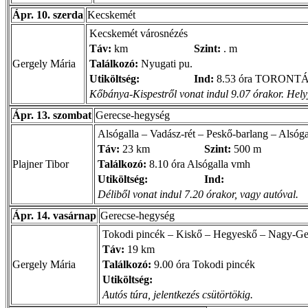
Ápr. 10. szerda
Kecskemét
Kecskemét városnézés
Táv:
km
Szint:
. m
Gergely Mária
Találkozó:
Nyugati pu.
Utiköltség:
Ind:
8.53 óra TORONTÁL
Kőbánya-Kispestről vonat indul 9.07 órakor. Helyje
Ápr. 13. szombat
Gerecse-hegység
Alsógalla – Vadász-rét – Peskő-barlang – Alsóga
Táv:
23 km
Szint:
500 m
Plajner Tibor
Találkozó:
8.10 óra Alsógalla vmh
Utiköltség:
Ind:
Déliből vonat indul 7.20 órakor, vagy autóval.
Ápr. 14. vasárnap
Gerecse-hegység
Tokodi pincék – Kiskő – Hegyeskő – Nagy-Ge
Táv:
19 km
Gergely Mária
Találkozó:
9.00 óra Tokodi pincék
Utiköltség:
Autós túra, jelentkezés csütörtökig.