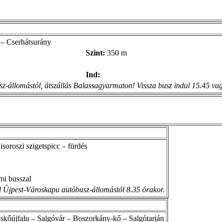
 – Cserhátsurány
Szint:
350 m
Ind:
-állomástól, átszállás Balassagyarmaton! Vissza busz indul 15.45 vagy
soroszi szigetspicc – fürdés
mi busszal
l Újpest-Városkapu autóbusz-állomástól 8.35 órakor.
skőújfalu – Salgóvár – Boszorkány-kő – Salgótarján