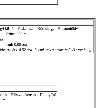
i-kilátó – Vaskereszt – Kőröshegy – Balatonföldvár
Szint:
300 m
ás
Ind:
9.00 óra
ldvárra érk. 8.52 óra. Jelentkezés a túravezetőnél szombatig.
dok – Pilisszentkereszt – Dobogókő
0 m