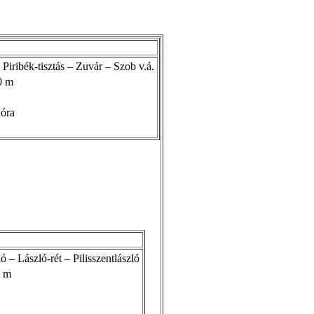
ribék-tisztás – Zuvár – Szob v.á.
0 m
óra
 – László-rét – Pilisszentlászló
 m