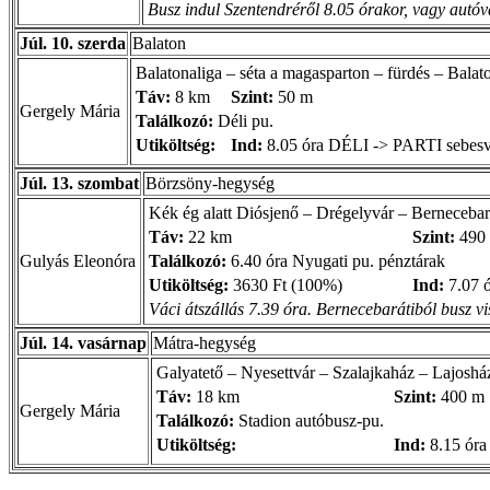
Busz indul Szentendréről 8.05 órakor, vagy autóv
Júl. 10. szerda
Balaton
Balatonaliga – séta a magasparton – fürdés – Balat
Táv:
8 km
Szint:
50 m
Gergely Mária
Találkozó:
Déli pu.
Utiköltség:
Ind:
8.05 óra DÉLI -> PARTI sebes
Júl. 13. szombat
Börzsöny-hegység
Kék ég alatt Diósjenő – Drégelyvár – Bernecebar
Táv:
22 km
Szint:
490
Gulyás Eleonóra
Találkozó:
6.40 óra Nyugati pu. pénztárak
Utiköltség:
3630 Ft (100%)
Ind:
7.07 ó
Váci átszállás 7.39 óra. Bernecebarátiból busz v
Júl. 14. vasárnap
Mátra-hegység
Galyatető – Nyesettvár – Szalajkaház – Lajoshá
Táv:
18 km
Szint:
400 m
Gergely Mária
Találkozó:
Stadion autóbusz-pu.
Utiköltség:
Ind:
8.15 óra