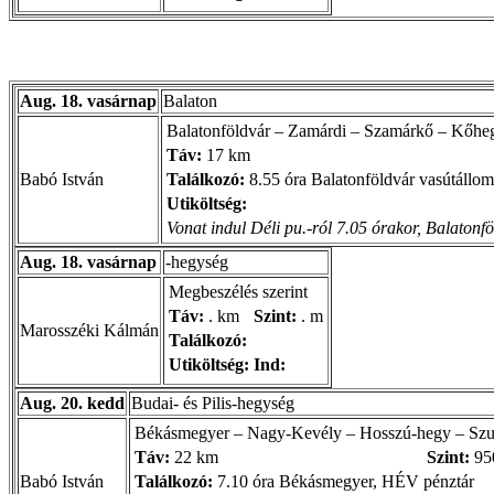
Aug. 18. vasárnap
Balaton
Balatonföldvár – Zamárdi – Szamárkő – Kőhegy
Táv:
17 km
Babó István
Találkozó:
8.55 óra Balatonföldvár vasútállom
Utiköltség:
Vonat indul Déli pu.-ról 7.05 órakor, Balatonfö
Aug. 18. vasárnap
-hegység
Megbeszélés szerint
Táv:
. km
Szint:
. m
Marosszéki Kálmán
Találkozó:
Utiköltség:
Ind:
Aug. 20. kedd
Budai- és Pilis-hegység
Békásmegyer – Nagy-Kevély – Hosszú-hegy – Szur
Táv:
22 km
Szint:
95
Babó István
Találkozó:
7.10 óra Békásmegyer, HÉV pénztár