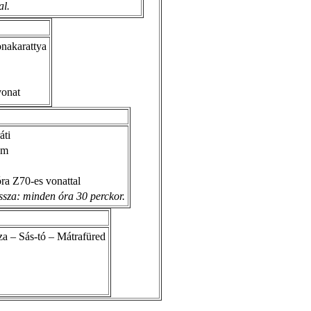
al.
onakarattya
vonat
áti
 m
ra Z70-es vonattal
issza: minden óra 30 perckor.
za – Sás-tó – Mátrafüred