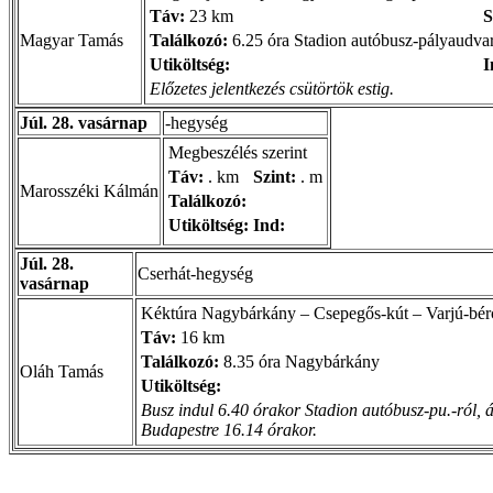
Táv:
23 km
S
Magyar Tamás
Találkozó:
6.25 óra Stadion autóbusz-pályaudva
Utiköltség:
I
Előzetes jelentkezés csütörtök estig.
Júl. 28. vasárnap
-hegység
Megbeszélés szerint
Táv:
. km
Szint:
. m
Marosszéki Kálmán
Találkozó:
Utiköltség:
Ind:
Júl. 28.
Cserhát-hegység
vasárnap
Kéktúra Nagybárkány – Csepegős-kút – Varjú-bérc
Táv:
16 km
Találkozó:
8.35 óra Nagybárkány
Oláh Tamás
Utiköltség:
Busz indul 6.40 órakor Stadion autóbusz-pu.-ról, 
Budapestre 16.14 órakor.