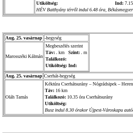
Utiköltség:
Ind:
7.15
HÉV Batthyány térről indul 6.48 óra, Békásmegyerr
Aug. 25. vasárnap
-hegység
Megbeszélés szerint
Táv:
. km
Szint:
. m
Marosszéki Kálmán
Találkozó:
Utiköltség:
Ind:
Aug. 25. vasárnap
Cserhát-hegység
Kéktúra Cserhátsurány – Nógrádsipek – Here
Táv:
16 km
Oláh Tamás
Találkozó:
10.35 óra Cserhátsurány
Utiköltség:
Busz indul 8.30 órakor Újpest-Városkapu autób