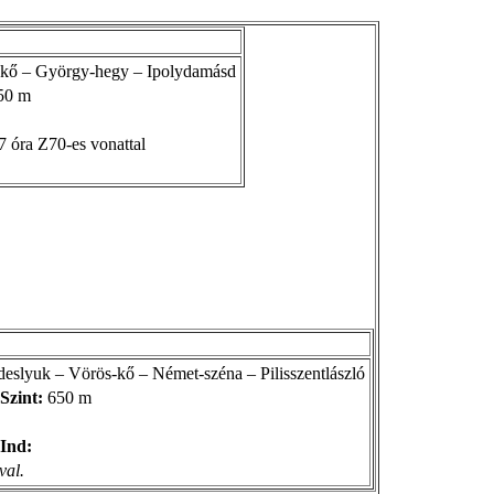
-kő – György-hegy – Ipolydamásd
50 m
7 óra Z70-es vonattal
Édeslyuk – Vörös-kő – Német-széna – Pilisszentlászló
Szint:
650 m
Ind:
val.