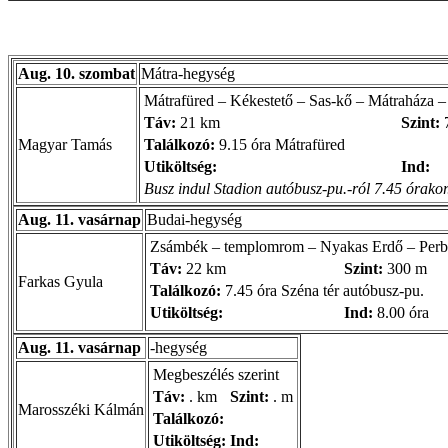
Aug. 10. szombat
Mátra-hegység
Mátrafüred – Kékestető – Sas-kő – Mátraháza –
Táv:
21 km
Szint:
Magyar Tamás
Találkozó:
9.15 óra Mátrafüred
Utiköltség:
Ind:
Busz indul Stadion autóbusz-pu.-ról 7.45 órakor. 
Aug. 11. vasárnap
Budai-hegység
Zsámbék – templomrom – Nyakas Erdő – Perb
Táv:
22 km
Szint:
300 m
Farkas Gyula
Találkozó:
7.45 óra Széna tér autóbusz-pu.
Utiköltség:
Ind:
8.00 óra
Aug. 11. vasárnap
-hegység
Megbeszélés szerint
Táv:
. km
Szint:
. m
Marosszéki Kálmán
Találkozó:
Utiköltség:
Ind: