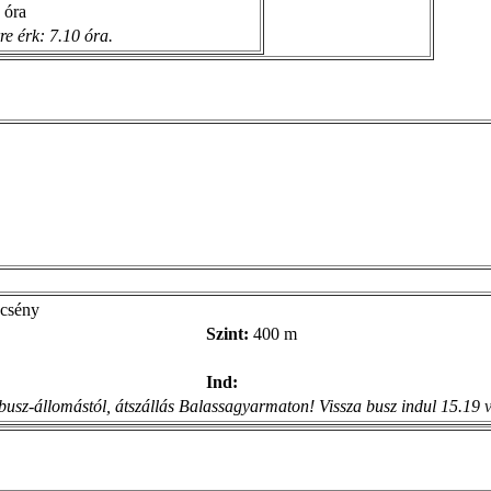
 óra
e érk: 7.10 óra.
ncsény
Szint:
400 m
Ind:
usz-állomástól, átszállás Balassagyarmaton! Vissza busz indul 15.19 v