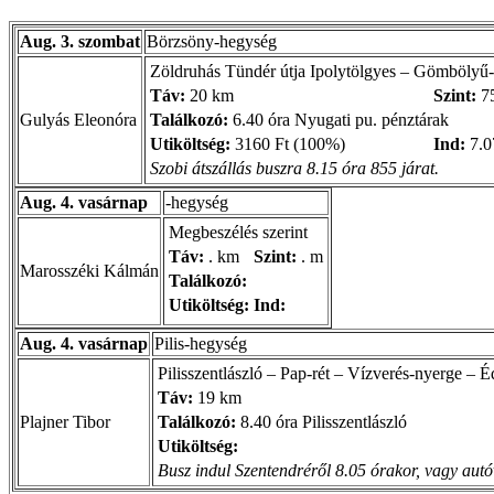
Aug. 3. szombat
Börzsöny-hegység
Zöldruhás Tündér útja Ipolytölgyes – Gömbölyű
Táv:
20 km
Szint:
7
Gulyás Eleonóra
Találkozó:
6.40 óra Nyugati pu. pénztárak
Utiköltség:
3160 Ft (100%)
Ind:
7.0
Szobi átszállás buszra 8.15 óra 855 járat.
Aug. 4. vasárnap
-hegység
Megbeszélés szerint
Táv:
. km
Szint:
. m
Marosszéki Kálmán
Találkozó:
Utiköltség:
Ind:
Aug. 4. vasárnap
Pilis-hegység
Pilisszentlászló – Pap-rét – Vízverés-nyerge – 
Táv:
19 km
Plajner Tibor
Találkozó:
8.40 óra Pilisszentlászló
Utiköltség:
Busz indul Szentendréről 8.05 órakor, vagy autó