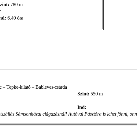
zint:
780 m
r
nd:
6.40 óra
 – Tepke-kilátó – Bableves-csárda
Szint:
550 m
Ind:
átszállás Sámsonházai elágazásnál! Autóval Pásztóra is lehet jönni, o