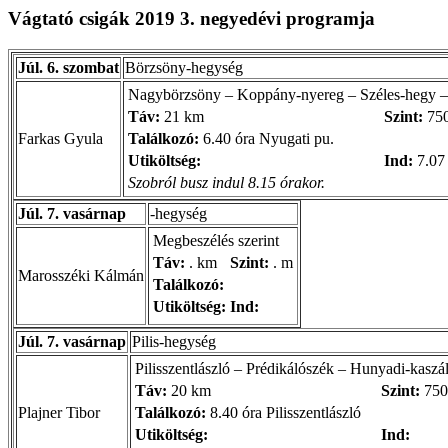
Vágtató csigák 2019 3. negyedévi programja
Júl. 6. szombat
Börzsöny-hegység
Nagybörzsöny – Koppány-nyereg – Széles-hegy – Pi
Táv:
21 km
Szint:
75
Farkas Gyula
Találkozó:
6.40 óra Nyugati pu.
Utiköltség:
Ind:
7.07 
Szobról busz indul 8.15 órakor.
Júl. 7. vasárnap
-hegység
Megbeszélés szerint
Táv:
. km
Szint:
. m
Marosszéki Kálmán
Találkozó:
Utiköltség:
Ind:
Júl. 7. vasárnap
Pilis-hegység
Pilisszentlászló – Prédikálószék – Hunyadi-kaszáló
Táv:
20 km
Szint:
750
Plajner Tibor
Találkozó:
8.40 óra Pilisszentlászló
Utiköltség:
Ind: