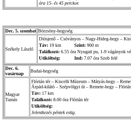
óra 15- és 45 perckor.
Dec. 5. szombat
Börzsöny-hegység
Diósjenő – Csóványos – Nagy-Hideg-hegy – Kirá
Táv:
19 km
Szint:
900 m
Székely László
Találkozó:
6.55 óra Nyugati pu, 1-9 vágányok v
Utiköltség:
Ind:
7.07 óra Szob felé
Dec. 6.
Budai-hegység
vasárnap
Flórián tér – Kiscelli Múzeum – Mátyás-hegy – Reme
Árpád-kilátó – Szépvölgyi út – Remete-hegy – Flórián
Táv:
17 km
Magyar
Tamás
Találkozó:
8.00 óra Flórián tér
Utiköltség:
Jelentkezés péntek estig.