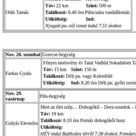
Táv:
22 km
Szint:
500 m
Oláh Tamás
Találkozó:
8.40 óra Piliscsaba vasútállomás
Utiköltség:
Ind:
Nyugati pu.-ról vonat indul 7.51 órakor.
Nov. 28. szombat
Gerecse-hegység
Fényes tanösvény és Tatai Vadlúd Sokadalom Ta
Táv:
15 km
Szint:
150 m
Farkas Gyula
Találkozó:
Déli pu. vagy Kelenföld
Utiköltség:
Ind:
8.20 óra Déli pu. győri szem
Nov. 29.
Pilis-hegység
vasárnap
Mert az élet szép… Dobogókő – Dera-szurdok – K
Táv:
19 km
Találkozó:
8.10 óra Pomáz dobogókői busz
Gulyás Eleonóra
Utiköltség:
HÉV indul Batthyány térről 7.38 órakor, Pomázra 