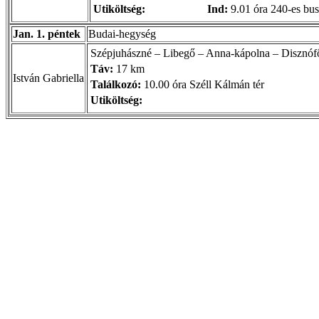
Utiköltség:
Ind:
9.01 óra 240-es bus
Jan. 1. péntek
Budai-hegység
Szépjuhászné – Libegő – Anna-kápolna – Disznófő
Táv:
17 km
István Gabriella
Találkozó:
10.00 óra Széll Kálmán tér
Utiköltség: