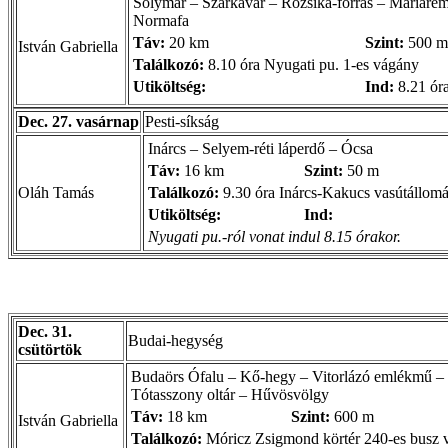
Solymár – Szarkavár – Rózsika-forrás – Máriare
Normafa
Táv:
20 km
Szint:
500 m
István Gabriella
Találkozó:
8.10 óra Nyugati pu. 1-es vágány
Utiköltség:
Ind:
8.21 óra
Dec. 27. vasárnap
Pesti-síkság
Inárcs – Selyem-réti láperdő – Ócsa
Táv:
16 km
Szint:
50 m
Oláh Tamás
Találkozó:
9.30 óra Inárcs-Kakucs vasútállom
Utiköltség:
Ind:
Nyugati pu.-ról vonat indul 8.15 órakor.
Dec. 31.
Budai-hegység
csütörtök
Budaörs Ófalu – Kő-hegy – Vitorlázó emlékmű – 
Tótasszony oltár – Hűvösvölgy
Táv:
18 km
Szint:
600 m
István Gabriella
Találkozó:
Móricz Zsigmond körtér 240-es busz v