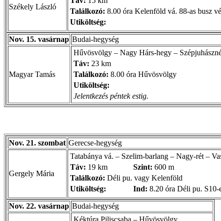
Táv:
15 km
Székely László
Találkozó:
8.00 óra Kelenföld vá. 88-as busz v
Utiköltség:
Nov. 15. vasárnap
Budai-hegység
Hűvösvölgy – Nagy Hárs-hegy – Szépjuhászné 
Táv:
23 km
Magyar Tamás
Találkozó:
8.00 óra Hűvösvölgy
Utiköltség:
Jelentkezés péntek estig.
Nov. 21. szombat
Gerecse-hegység
Tatabánya vá. – Szelim-barlang – Nagy-rét – Va
Táv:
19 km
Szint:
600 m
Gergely Mária
Találkozó:
Déli pu. vagy Kelenföld
Utiköltség:
Ind:
8.20 óra Déli pu. S10-
Nov. 22. vasárnap
Budai-hegység
Kéktúra Piliscsaba – Hűvösvölgy