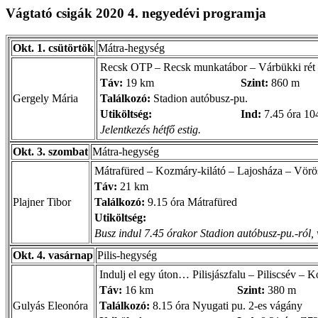
Vágtató csigák 2020 4. negyedévi programja
Okt. 1. csütörtök
Mátra-hegység
Recsk OTP – Recsk munkatábor – Várbükki rét –
Táv:
19 km
Szint:
860 m
Gergely Mária
Találkozó:
Stadion autóbusz-pu.
Utiköltség:
Ind:
7.45 óra 10
Jelentkezés hétfő estig.
Okt. 3. szombat
Mátra-hegység
Mátrafüred – Kozmáry-kilátó – Lajosháza – Vörös
Táv:
21 km
Plajner Tibor
Találkozó:
9.15 óra Mátrafüred
Utiköltség:
Busz indul 7.45 órakor Stadion autóbusz-pu.-ról, 
Okt. 4. vasárnap
Pilis-hegység
Indulj el egy úton… Pilisjászfalu – Piliscsév – Kop
Táv:
16 km
Szint:
380 m
Gulyás Eleonóra
Találkozó:
8.15 óra Nyugati pu. 2-es vágány