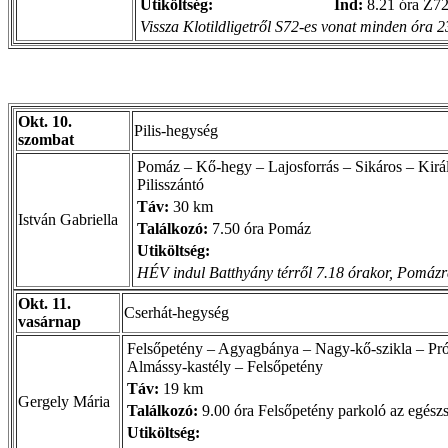
Utiköltség:
Ind:
8.21 óra Z72
Vissza Klotildligetről S72-es vonat minden óra 
Okt. 10.
Pilis-hegység
szombat
Pomáz – Kő-hegy – Lajosforrás – Sikáros – Kirá
Pilisszántó
Táv:
30 km
István Gabriella
Találkozó:
7.50 óra Pomáz
Utiköltség:
HÉV indul Batthyány térről 7.18 órakor, Pomázra
Okt. 11.
Cserhát-hegység
vasárnap
Felsőpetény – Agyagbánya – Nagy-kő-szikla – Prón
Almássy-kastély – Felsőpetény
Táv:
19 km
Gergely Mária
Találkozó:
9.00 óra Felsőpetény parkoló az egészs
Utiköltség: