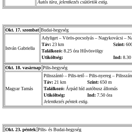
Autós túra, jelentkezés csütörtök estig.
Okt. 17. szombat
Budai-hegység
Adyliget – Vörös-pocsolyás – Nagykovácsi – N
Táv:
23 km
Szint:
60
István Gabriella
Találkozó:
8.25 óra Hűvösvölgy
Utiköltség:
Ind:
8.30 
Okt. 18. vasárnap
Pilis-hegység
Pilisszántó – Pilis-tető – Pilis-nyereg – Pilisszá
Táv:
21 km
Szint:
650 m
Magyar Tamás
Találkozó:
Árpád híd autóbusz állomás
Utiköltség:
Ind:
7.50 óra
Jelentkezés péntek estig.
Okt. 23. péntek
Pilis- és Budai-hegység