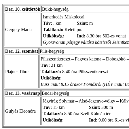
Dec. 10. csütörtök
Bükk-hegység
Ismerkedés Miskolccal
Táv:
. km
Szint:
m
Gergely Mária
Találkozó:
Keleti pu.
Utiköltség:
Ind:
8.30 óra 502-es vonat
Gyorsvonati pótjegy váltása kötelező! Jelentkezé
Dec. 12. szombat
Pilis-hegység
Pilisszentkereszt – Fagyos katona – Dobogókő –
Táv:
21 km
Plajner Tibor
Találkozó:
8.40 óra Pilisszentkereszt
Utiköltség:
Busz indul 8.15 órakor Pomázról (HÉV indul Bat
Dec. 13. vasárnap
Budai-hegység
Jégvirág Solymár – Alsó-Jegenye-völgy – Kálv
Táv:
15 km
Szint:
300 m
Gulyás Eleonóra
Találkozó:
8.50 óra Széll Kálmán tér
Utiköltség:
Ind:
9.00 óra 61-es vi