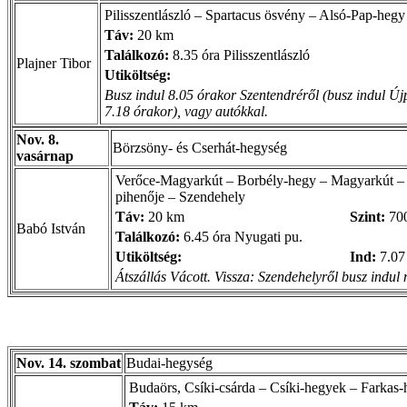
Pilisszentlászló – Spartacus ösvény – Alsó-Pap-hegy
Táv:
20 km
Találkozó:
8.35 óra Pilisszentlászló
Plajner Tibor
Utiköltség:
Busz indul 8.05 órakor Szentendréről (busz indul Új
7.18 órakor), vagy autókkal.
Nov. 8.
Börzsöny- és Cserhát-hegység
vasárnap
Verőce-Magyarkút – Borbély-hegy – Magyarkút – 
pihenője – Szendehely
Táv:
20 km
Szint:
70
Babó István
Találkozó:
6.45 óra Nyugati pu.
Utiköltség:
Ind:
7.07
Átszállás Vácott. Vissza: Szendehelyről busz indu
Nov. 14. szombat
Budai-hegység
Budaörs, Csíki-csárda – Csíki-hegyek – Farkas