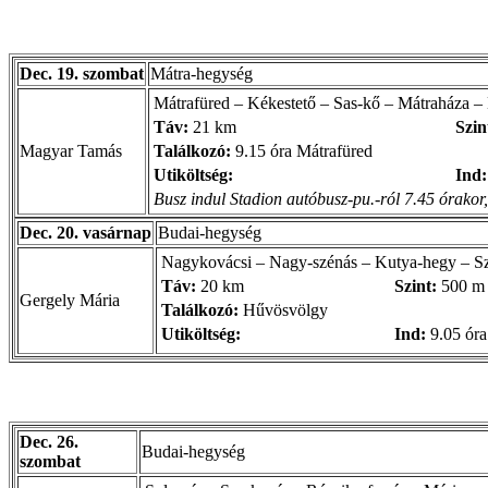
Dec. 19. szombat
Mátra-hegység
Mátrafüred – Kékestető – Sas-kő – Mátraháza –
Táv:
21 km
Szin
Magyar Tamás
Találkozó:
9.15 óra Mátrafüred
Utiköltség:
Ind:
Busz indul Stadion autóbusz-pu.-ról 7.45 órakor, 
Dec. 20. vasárnap
Budai-hegység
Nagykovácsi – Nagy-szénás – Kutya-hegy – S
Táv:
20 km
Szint:
500 m
Gergely Mária
Találkozó:
Hűvösvölgy
Utiköltség:
Ind:
9.05 óra
Dec. 26.
Budai-hegység
szombat