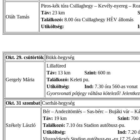
Piros-kék túra Csillaghegy – Kevély-nyereg – Ro
Táv:
23 km
S
Oláh Tamás
Találkozó:
8.00 óra Csillaghegy HÉV állomás
Utiköltség:
I
Okt. 29. csütörtök
Bükk-hegység
Lillafüred
Táv:
13 km
Szint:
600 m
Gergely Mária
Találkozó:
Keleti pu.
Utiköltség:
Ind:
7.30 óra 560-as vonat
Gyorsvonati pótjegy váltása kötelező! Jelentkezé
Okt. 31 szombat
Cserhát-hegység
Bér – Andezitömlés – Sas-bérc – Bujáki vár – Ká
Táv:
19 km
Szint:
700
Székely László
Találkozó:
7.10 óra Stadion autóbusz-pu.
Utiköltség:
Ind:
7.20 ó
Visszaérkezés Stadion autóbusz-pu.-ra 17.25 órako