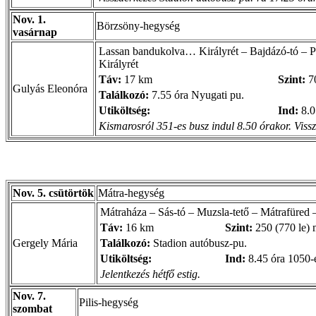
Nov. 1.
Börzsöny-hegység
vasárnap
Lassan bandukolva… Királyrét – Bajdázó-tó – Pá
Királyrét
Táv:
17 km
Szint:
7
Gulyás Eleonóra
Találkozó:
7.55 óra Nyugati pu.
Utiköltség:
Ind:
8.0
Kismarosról 351-es busz indul 8.50 órakor. Vissz
Nov. 5. csütörtök
Mátra-hegység
Mátraháza – Sás-tó – Muzsla-tető – Mátrafüred
Táv:
16 km
Szint:
250 (770 le)
Gergely Mária
Találkozó:
Stadion autóbusz-pu.
Utiköltség:
Ind:
8.45 óra 1050-
Jelentkezés hétfő estig.
Nov. 7.
Pilis-hegység
szombat