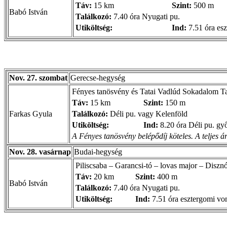
Táv:
15 km
Szint:
500 m
Babó István
Találkozó:
7.40 óra Nyugati pu.
Utiköltség:
Ind:
7.51 óra es
Nov. 27. szombat
Gerecse-hegység
Fényes tanösvény és Tatai Vadlúd Sokadalom Ta
Táv:
15 km
Szint:
150 m
Farkas Gyula
Találkozó:
Déli pu. vagy Kelenföld
Utiköltség:
Ind:
8.20 óra Déli pu. gy
A Fényes tanösvény belépődíj köteles. A teljes ár
Nov. 28. vasárnap
Budai-hegység
Piliscsaba – Garancsi-tó – lovas major – Disznó
Táv:
20 km
Szint:
400 m
Babó István
Találkozó:
7.40 óra Nyugati pu.
Utiköltség:
Ind:
7.51 óra esztergomi vo