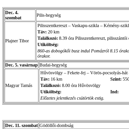
Dec. 4.
Pilis-hegység
szombat
Pilisszentkereszt – Vaskapu-szikla – Kémény-szikl
Táv:
20 km
Találkozó:
8.39 óra Pilisszentkereszt, pilisszántói
Plajner Tibor
Utiköltség:
860-as dobogókői busz indul Pomázról 8.15 órakor
órakor.
Dec. 5. vasárnap
Budai-hegység
Hűvösvölgy – Fekete-fej – Vörös-pocsolyás-há
Táv:
16 km
Szint:
55
Magyar Tamás
Találkozó:
8.00 óra Hűvösvölgy
Utiköltség:
Ind:
Előzetes jelentkezés csütörtök estig.
Dec. 11. szombat
Gödöllői-dombság