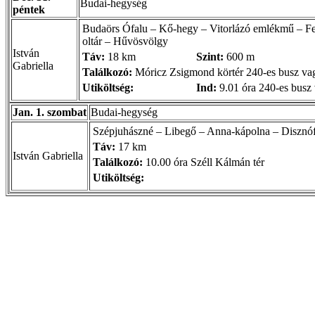
Budai-hegység
péntek
Budaörs Ófalu – Kő-hegy – Vitorlázó emlékmű – Fe
oltár – Hűvösvölgy
István
Táv:
18 km
Szint:
600 m
Gabriella
Találkozó:
Móricz Zsigmond körtér 240-es busz vag
Utiköltség:
Ind:
9.01 óra 240-es busz 
Jan. 1. szombat
Budai-hegység
Szépjuhászné – Libegő – Anna-kápolna – Disznóf
Táv:
17 km
István Gabriella
Találkozó:
10.00 óra Széll Kálmán tér
Utiköltség: