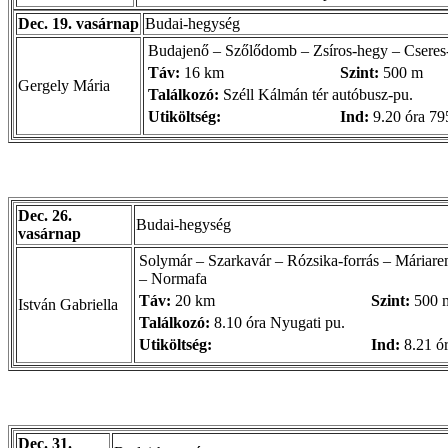
Dec. 19. vasárnap
Budai-hegység
Budajenő – Szőlődomb – Zsíros-hegy – Cseres-
Táv:
16 km
Szint:
500 m
Gergely Mária
Találkozó:
Széll Kálmán tér autóbusz-pu.
Utiköltség:
Ind:
9.20 óra 79
Dec. 26.
Budai-hegység
vasárnap
Solymár – Szarkavár – Rózsika-forrás – Máriar
– Normafa
Táv:
20 km
Szint:
500 
István Gabriella
Találkozó:
8.10 óra Nyugati pu.
Utiköltség:
Ind:
8.21 ór
Dec. 31.