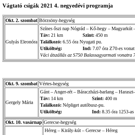
Vágtató csigák 2021 4. negyedévi programja
Okt. 2. szombat
Börzsöny-hegység
Színes őszi nap Nógrád – Kő-hegy – Magyarkút –
Táv:
21 km
Szint:
450 m
Gulyás Eleonóra
Találkozó:
6.55 óra Nyugati pu.
Utiköltség:
Ind:
7.07 óra Z70-es vonat
Váci átszállás az S750 Balassagyarmati vonatra 7
Okt. 9. szombat
Vértes-hegység
Gánt – Anger-rét – Báraczházi-barlang – Haraszt
Táv:
14 km
Szint:
400 m
Gergely Mária
Találkozó:
Népliget autóbusz-pu.
Utiköltség:
Ind:
8.35 óra 1253-as
Okt. 10. vasárnap
Gerecse-hegység
Héreg – Király-kút – Gerecse – Héreg