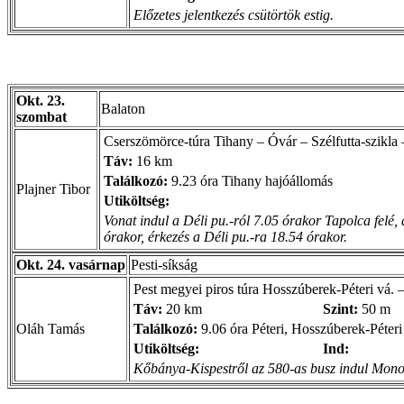
Előzetes jelentkezés csütörtök estig.
Okt. 23.
Balaton
szombat
Cserszömörce-túra Tihany – Óvár – Szélfutta-szikl
Táv:
16 km
Találkozó:
9.23 óra Tihany hajóállomás
Plajner Tibor
Utiköltség:
Vonat indul a Déli pu.-ról 7.05 órakor Tapolca felé, 
órakor, érkezés a Déli pu.-ra 18.54 órakor.
Okt. 24. vasárnap
Pesti-síkság
Pest megyei piros túra Hosszúberek-Péteri vá. 
Táv:
20 km
Szint:
50 m
Oláh Tamás
Találkozó:
9.06 óra Péteri, Hosszúberek-Péter
Utiköltség:
Ind:
Kőbánya-Kispestről az 580-as busz indul Monor