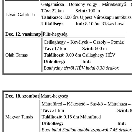
Galgamácsa – Domony-völgy – Máriabesnyő – 
Táv:
22 km
Szint:
100 m
István Gabriella
Találkozó:
8.00 óra Újpest-Városkapu autóbusz
Utiköltség:
Ind:
8.10 óra 318-as busz
Dec. 12. vasárnap
Pilis-hegység
Csillaghegy – Kevélyek – Oszoly – Pomáz
Táv:
17 km
Szint:
600 m
Oláh Tamás
Találkozó:
9.00 óra Csillaghegy HÉV
Utiköltség:
Ind:
Batthyány térről HÉV indul 8.38 órakor.
Dec. 18. szombat
Mátra-hegység
Mátrafüred – Kékestető – Sas-kő – Mátraháza – 
Táv:
21 km
Szint:
8
Magyar Tamás
Találkozó:
9.15 óra Mátrafüred
Utiköltség:
Ind:
Busz indul Stadion autóbusz-pu.-ról 7.45 órakor. 