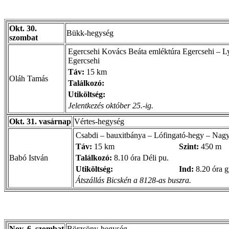
Okt. 30.
Bükk-hegység
szombat
Egercsehi Kovács Beáta emléktúra Egercsehi – L
Egercsehi
Táv:
15 km
Oláh Tamás
Találkozó:
Utiköltség:
Jelentkezés október 25.-ig.
Okt. 31. vasárnap
Vértes-hegység
Csabdi – bauxitbánya – Lófingató-hegy – Nagy
Táv:
15 km
Szint:
450 m
Babó István
Találkozó:
8.10 óra Déli pu.
Utiköltség:
Ind:
8.20 óra g
Átszállás Bicskén a 8128-as buszra.
Nov. 6. szombat
Börzsöny-hegység