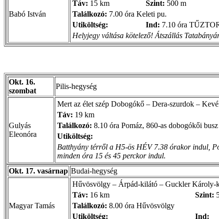
Táv:
15 km
Szint:
500 m
Babó István
Találkozó:
7.00 óra Keleti pu.
Utiköltség:
Ind:
7.10 óra TŰZTO
Helyjegy váltása kötelező! Átszállás Tatabányá
Okt. 16.
Pilis-hegység
szombat
Mert az élet szép Dobogókő – Dera-szurdok – Kevél
Táv:
19 km
Gulyás
Találkozó:
8.10 óra Pomáz, 860-as dobogókői busz
Eleonóra
Utiköltség:
Batthyány térről a H5-ös HÉV 7.38 órakor indul, Pom
minden óra 15 és 45 perckor indul.
Okt. 17. vasárnap
Budai-hegység
Hűvösvölgy – Árpád-kilátó – Guckler Károly-ki
Táv:
16 km
Szint:
5
Magyar Tamás
Találkozó:
8.00 óra Hűvösvölgy
Utiköltség:
Ind: