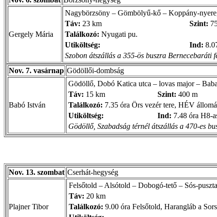
Nagybörzsöny – Gömbölyű-kő – Koppány-nyereg – 
Táv:
23 km
Szint:
75
Gergely Mária
Találkozó:
Nyugati pu.
Utiköltség:
Ind:
8.07
Szobon átszállás a 355-ös buszra Bernecebaráti fe
Nov. 7. vasárnap
Gödöllői-dombság
Gödöllő, Dobó Katica utca – lovas major – Babat
Táv:
15 km
Szint:
400 m
Babó István
Találkozó:
7.35 óra Örs vezér tere, HÉV állomá
Utiköltség:
Ind:
7.48 óra H8-
Gödöllő, Szabadság térnél átszállás a 470-es bu
Nov. 13. szombat
Cserhát-hegység
Felsőtold – Alsótold – Dobogó-tető – Sós-puszta
Táv:
20 km
Plajner Tibor
Találkozó:
9.00 óra Felsőtold, Harangláb a Sor