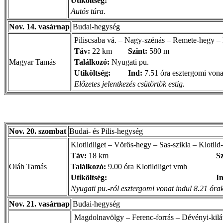
Utiköltség:
Autós túra.
Nov. 14. vasárnap
Budai-hegység
Piliscsaba vá. – Nagy-szénás – Remete-hegy 
Táv:
22 km
Szint:
580 m
Magyar Tamás
Találkozó:
Nyugati pu.
Utiköltség:
Ind:
7.51 óra esztergomi vona
Előzetes jelentkezés csütörtök estig.
Nov. 20. szombat
Budai- és Pilis-hegység
Klotildliget – Vörös-hegy – Sas-szikla – Klotild
Táv:
18 km
Sz
Oláh Tamás
Találkozó:
9.00 óra Klotildliget vmh
Utiköltség:
I
Nyugati pu.-ról esztergomi vonat indul 8.21 órak
Nov. 21. vasárnap
Budai-hegység
Magdolnavölgy – Ferenc-forrás – Dévényi-kilá